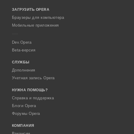
o
ЗАГРУЗИТЬ OPERA
w
O
Браузеры для компьютера
p
Мобильные приложения
e
r
a
Dev.Opera
Beta-версия
СЛУЖБЫ
Дополнения
Учетная запись Opera
НУЖНА ПОМОЩЬ?
Справка и поддержка
Блоги Opera
Форумы Opera
КОМПАНИЯ
Вакансии