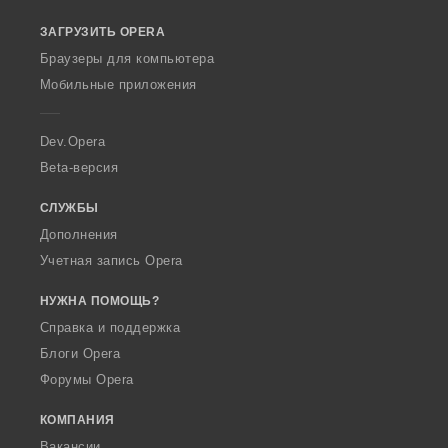
o
ЗАГРУЗИТЬ OPERA
w
O
Браузеры для компьютера
p
Мобильные приложения
e
r
a
Dev.Opera
Beta-версия
СЛУЖБЫ
Дополнения
Учетная запись Opera
НУЖНА ПОМОЩЬ?
Справка и поддержка
Блоги Opera
Форумы Opera
КОМПАНИЯ
Вакансии