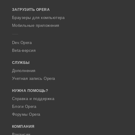
o
ЗАГРУЗИТЬ OPERA
w
O
Браузеры для компьютера
p
Мобильные приложения
e
r
a
Dev.Opera
Beta-версия
СЛУЖБЫ
Дополнения
Учетная запись Opera
НУЖНА ПОМОЩЬ?
Справка и поддержка
Блоги Opera
Форумы Opera
КОМПАНИЯ
Вакансии