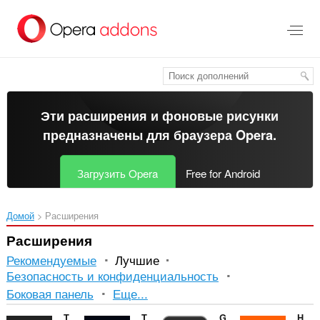
Пропустить
и
перейти
далее
Эти расширения и фоновые рисунки
предназначены для
браузера Opera
.
Загрузить Opera
Free for Android
Домой
Расширения
Расширения
Рекомендуемые
Лучшие
Безопасность и конфиденциальность
Сортировка
Боковая панель
Еще...
и
Textmode Overlay
Toolspy Image Compressor
GIF Control
Headings, Landmarks and Links