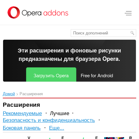
Пропустить
и
перейти
далее
Эти расширения и фоновые рисунки
предназначены для
браузера Opera
.
Загрузить Opera
Free for Android
Домой
Расширения
Расширения
Рекомендуемые
Лучшие
Безопасность и конфиденциальность
Сортировка
Боковая панель
Еще...
и
V7 notes
Enable Right Click for Opera™
Enable Right Mouse Click
RPG Game Online - Dedalium