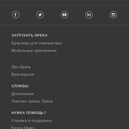
о
о
о
о
к
к
к
к
F
:
:
:
:
Facebook
Twitter
Youtube
LinkedIn
Instag
o
l
l
o
ЗАГРУЗИТЬ OPERA
w
O
Браузеры для компьютера
p
Мобильные приложения
e
r
a
Dev.Opera
Beta-версия
СЛУЖБЫ
Дополнения
Учетная запись Opera
НУЖНА ПОМОЩЬ?
Справка и поддержка
Блоги Opera