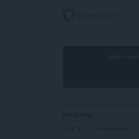
Saltar
para
o
conteúdo
principal
Estas exte
Início
Fundos de ecrã
Win Energy‎
Win Energy
por
jammoll
4.7
A sua avaliação
/ 5