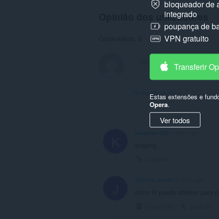
bloqueador de 
integrado
Opinião dos utilizadores
poupança de ba
VPN gratuito
Comentários: 8
Transferir O
Ver tópicos de fórum
Estas extensões e fund
Opera
.
Ver todos
krazyman103
4 years ago
K
anazing
Ligação
Jhonny-Juarez
5 years ago
J
como lo puedo obtener para po
Comprimir
Ligação