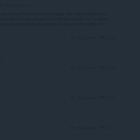
Jhonny-Juarez
 aqui seria dificil pero podrias buscar ese mismo video o una
scargarlo y luego ponerlo de fondo de pantalla. (si no sabes
e fondo de pantalla de escritorio busca el mitico video en
Responder
Citar
U
Responder
Citar
Responder
Citar
Responder
Citar