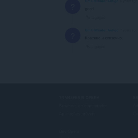
Um Utilizador Antigo
6 years ago
?
good
Ligação
Um Utilizador Antigo
7 years ago
?
Красиво и сказочно.
Ligação
TRANSFERIR OPERA
S
Browsers de computador
Ad
Aplicações móveis
Co
Dev.Opera