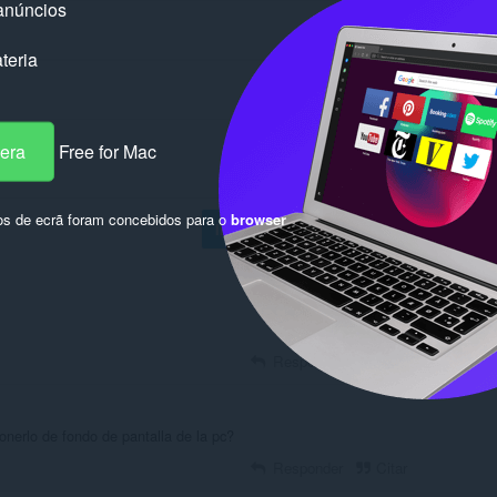
anúncios
teria
pera
Free for Mac
os de ecrã foram concebidos para o
browser
Inicie sessão para publicar
Responder
Citar
nerlo de fondo de pantalla de la pc?
Responder
Citar