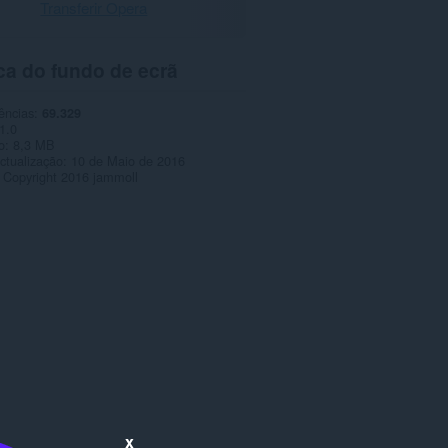
Transferir Opera
ca do fundo de ecrã
ências
69.329
1.0
o
8,3 MB
ctualização
10 de Maio de 2016
Copyright 2016 jammoll
x