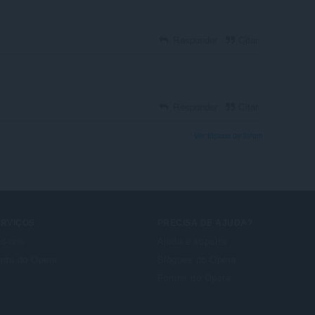
Responder
Citar
Responder
Citar
Ver tópicos de fórum
ERVIÇOS
PRECISA DE AJUDA?
d-ons
Ajuda e suporte
nta do Opera
Blogues do Opera
Fóruns do Opera