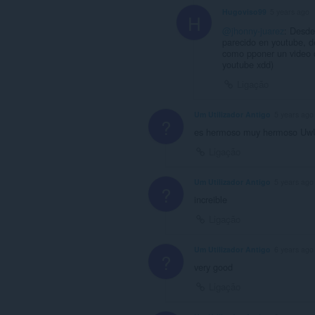
Hugoviso99
5 years ago
H
@jhonny-juarez
: Desde
parecido en youtube, de
como pponer un video d
youtube xdd)
Ligação
Um Utilizador Antigo
5 years ago
?
es hermoso muy hermoso Uw
Ligação
Um Utilizador Antigo
5 years ago
?
increible
Ligação
Um Utilizador Antigo
6 years ago
?
very good
Ligação