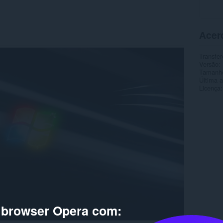
Acer
Transfer
Versão
Tamanh
Última a
Licença
o browser Opera com: