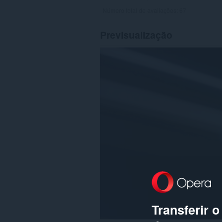
Número total de avaliações:
67
Previsualização
Transferir 