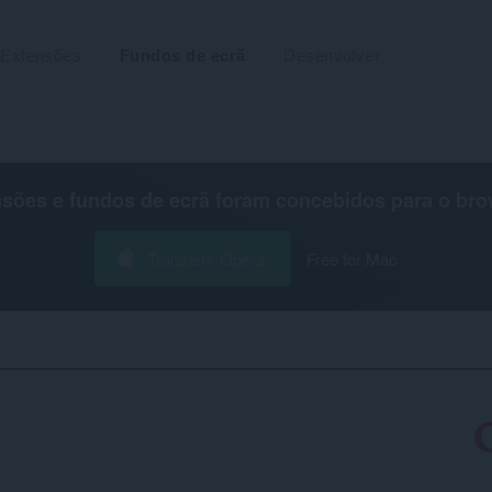
Extensões
Fundos de ecrã
Desenvolver
nsões e fundos de ecrã foram concebidos para o
bro
Transferir Opera
Free for Mac