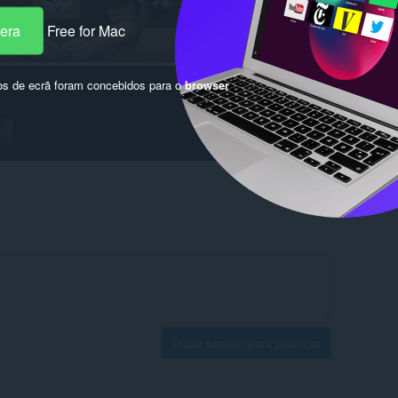
pera
Free for Mac
os de ecrã foram concebidos para o
browser
Inicie sessão para publicar