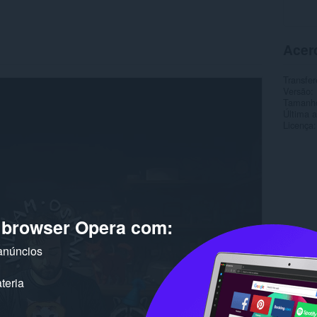
Acer
Transfer
Versão
Tamanh
Última a
Licença
o browser Opera com:
anúncios
teria