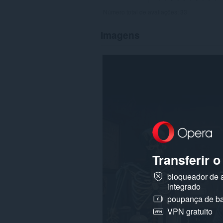
Número total de avaliações:
33
Imagens
Transferir 
bloqueador de 
integrado
poupança de ba
VPN gratuito