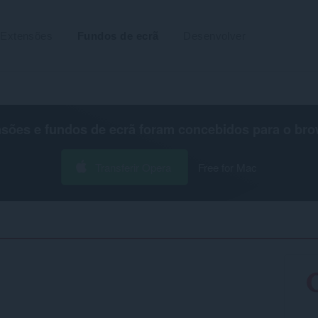
Extensões
Fundos de ecrã
Desenvolver
nsões e fundos de ecrã foram concebidos para o
bro
Transferir Opera
Free for Mac