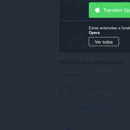
Transferir O
Estas extensões e fund
Opera
.
Ver todos
Opinião dos utilizadores
Comentários: 4
Ver tópicos de fórum