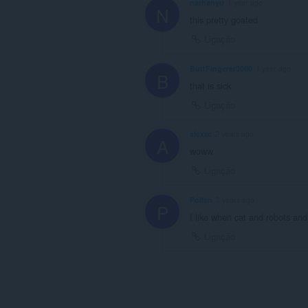
nathanyu
1 year ago
N
this pretty goated
Ligação
ButtFingerer3000
1 year ago
B
that is sick
Ligação
alexzc
2 years ago
A
woww
Ligação
Poilsn
3 years ago
P
I like when cat and robots an
Ligação