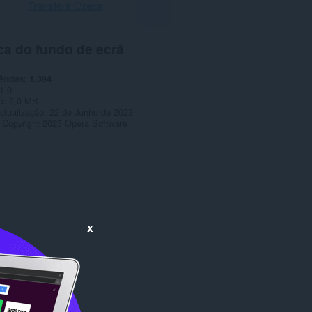
Transferir Opera
ca do fundo de ecrã
ências
1.394
1.0
o
2,0 MB
ctualização
22 de Junho de 2023
Copyright 2023 Opera Software
x