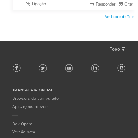
Ligação
Responder
Citar
Ver tópicos de fórum
Topo
F
Facebook
Twitter
Youtube
LinkedIn
Instag
o
l
l
o
TRANSFERIR OPERA
w
O
Browsers de computador
p
Aplicações móveis
e
r
a
Dev.Opera
Versão beta