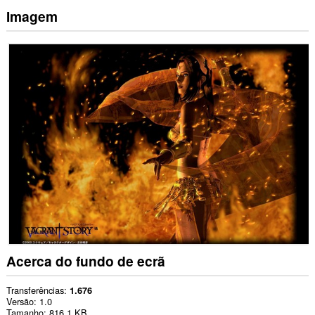
Imagem
Acerca do fundo de ecrã
Transferências
1.676
Versão
1.0
Tamanho
816,1 KB