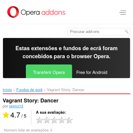
Saltar
para
o
conteúdo
principal
Estas extensões e fundos de ecrã foram
concebidos para o
browser Opera
.
Transferir Opera
Free for Android
Início
Fundos de ecrã
Vagrant Story: Dancer‎
Vagrant Story: Dancer
por
jaymz13
4.7
A sua avaliação
/ 5
Número total de avaliações:
3