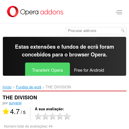
Saltar
para
o
conteúdo
principal
Estas extensões e fundos de ecrã foram
concebidos para o
browser Opera
.
Transferir Opera
Free for Android
Início
Fundos de ecrã
THE DIVISION‎
THE DIVISION
por
suryaraj
4.7
A sua avaliação
/ 5
Número total de avaliações:
44