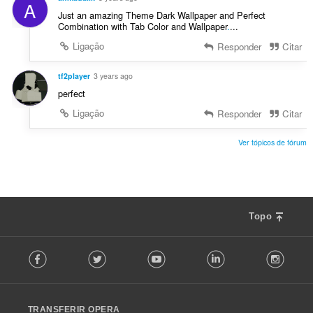
A
Just an amazing Theme Dark Wallpaper and Perfect
Combination with Tab Color and Wallpaper
.
...
Ligação
Responder
Citar
tf2player
3 years ago
perfect
Ligação
Responder
Citar
Ver tópicos de fórum
Topo
F
Facebook
Twitter
Youtube
LinkedIn
Instag
o
l
l
o
TRANSFERIR OPERA
w