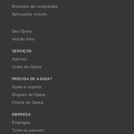
O
Browsers de computador
p
Aplicações móveis
e
r
a
Dev.Opera
Versão beta
SERVIÇOS
Add-ons
Conta do Opera
PRECISA DE AJUDA?
Ajuda e suporte
Blogues do Opera
Fóruns do Opera
EMPRESA
Empregos
Torne-se parceiro