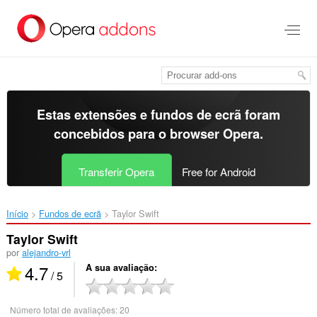
Saltar
para
o
conteúdo
principal
Estas extensões e fundos de ecrã foram
concebidos para o
browser Opera
.
Transferir Opera
Free for Android
Início
Fundos de ecrã
Taylor Swift‎
Taylor Swift
por
alejandro-vrl
4.7
A sua avaliação
/ 5
Número total de avaliações:
20