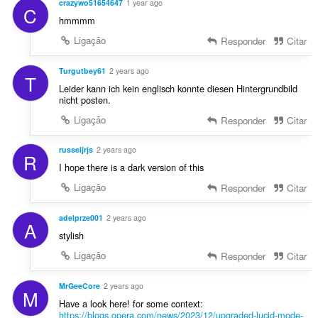
crazywo51654647
1 year ago
C
hmmmm
Ligação
Responder
Citar
Turgutbey61
2 years ago
T
Leider kann ich kein englisch konnte diesen Hintergrundbild
nicht posten.
Ligação
Responder
Citar
russeljrjs
2 years ago
R
I hope there is a dark version of this
Ligação
Responder
Citar
adelprze001
2 years ago
A
stylish
Ligação
Responder
Citar
MrGeeCore
2 years ago
M
Have a look here! for some context:
https://blogs.opera.com/news/2023/12/upgraded-lucid-mode-