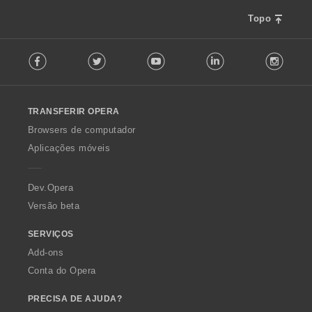
Topo
F
Facebook
Twitter
Youtube
LinkedIn
Instag
o
l
l
o
TRANSFERIR OPERA
w
O
Browsers de computador
p
Aplicações móveis
e
r
a
Dev.Opera
Versão beta
SERVIÇOS
Add-ons
Conta do Opera
PRECISA DE AJUDA?