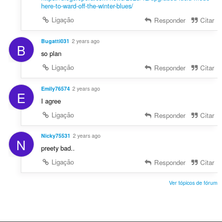
here-to-ward-off-the-winter-blues/
Ligação
Responder
Citar
Bugatti031
2 years ago
B
so plan
Ligação
Responder
Citar
Emily76574
2 years ago
E
I agree
Ligação
Responder
Citar
Nicky75531
2 years ago
N
preety bad..
Ligação
Responder
Citar
Ver tópicos de fórum