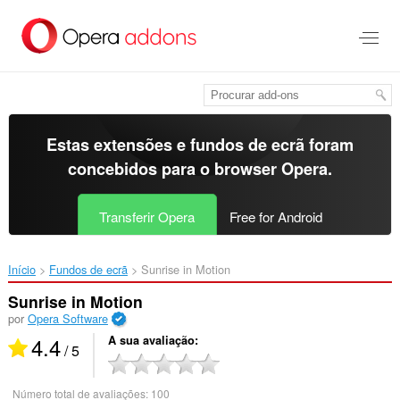
Saltar
para
o
conteúdo
principal
Estas extensões e fundos de ecrã foram
concebidos para o
browser Opera
.
Transferir Opera
Free for Android
Início
Fundos de ecrã
Sunrise in Motion‎
Sunrise in Motion
por
Opera Software
4.4
A sua avaliação
/ 5
Número total de avaliações:
100