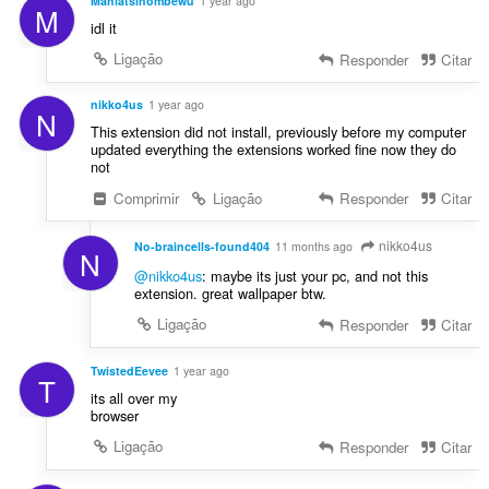
Mahlatsinombewu
1 year ago
M
idl it
Ligação
Responder
Citar
nikko4us
1 year ago
N
This extension did not install, previously before my computer
updated everything the extensions worked fine now they do
not
Comprimir
Ligação
Responder
Citar
nikko4us
No-braincells-found404
11 months ago
N
@nikko4us
: maybe its just your pc, and not this
extension. great wallpaper btw.
Ligação
Responder
Citar
TwistedEevee
1 year ago
T
its all over my
browser
Ligação
Responder
Citar