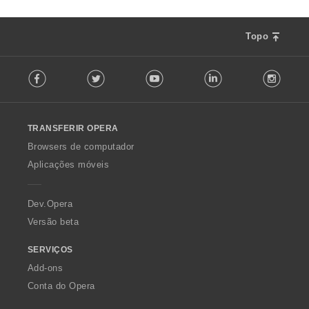
Topo
F
Facebook
Twitter
Youtube
LinkedIn
Instag
o
l
l
o
TRANSFERIR OPERA
w
O
Browsers de computador
p
Aplicações móveis
e
r
a
Dev.Opera
Versão beta
SERVIÇOS
Add-ons
Conta do Opera