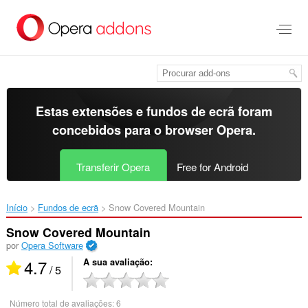
Saltar
para
o
conteúdo
principal
Estas extensões e fundos de ecrã foram
concebidos para o
browser Opera
.
Transferir Opera
Free for Android
Início
Fundos de ecrã
Snow Covered Mountain‎
Snow Covered Mountain
por
Opera Software
4.7
A sua avaliação
/ 5
Número total de avaliações:
6