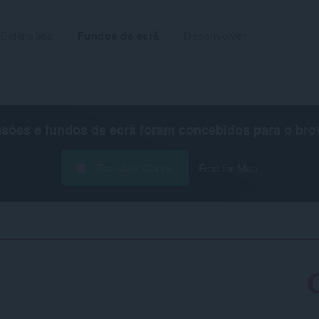
Extensões
Fundos de ecrã
Desenvolver
nsões e fundos de ecrã foram concebidos para o
bro
Transferir Opera
Free for Mac