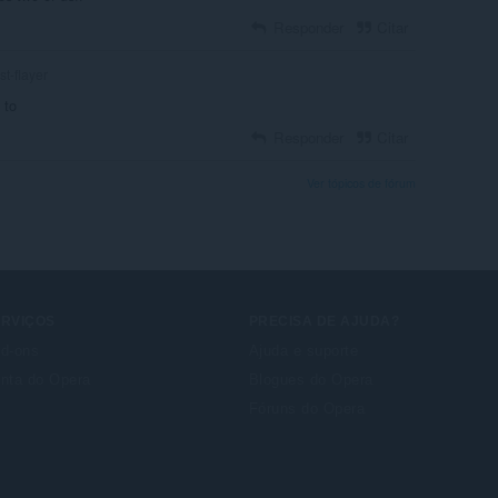
Responder
Citar
st-flayer
 to
Responder
Citar
Ver tópicos de fórum
ERVIÇOS
PRECISA DE AJUDA?
d-ons
Ajuda e suporte
nta do Opera
Blogues do Opera
Fóruns do Opera