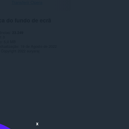
Transferir Opera
ca do fundo de ecrã
ências
23.249
1.0
o
5,0 MB
ctualização
19 de Agosto de 2022
Copyright 2022 suryaraj
x