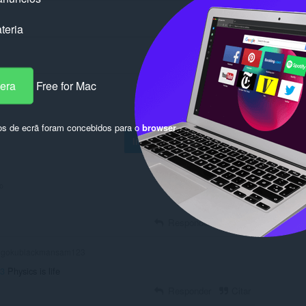
teria
pera
Free for Mac
os de ecrã foram concebidos para o
browser
Inicie sessão para publicar
o
Responder
Citar
gokublackmansam123
3
Physics is life
Responder
Citar