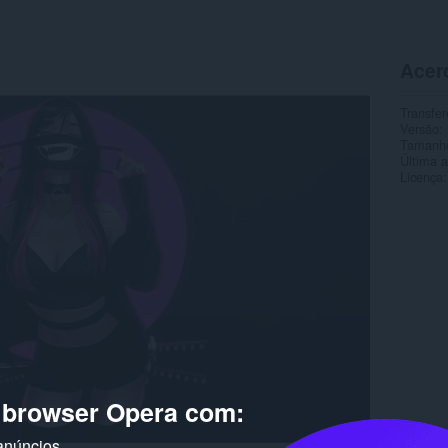
Acer
Transfer
Versão
Tamanh
Última a
Licença
o browser Opera com:
anúncios