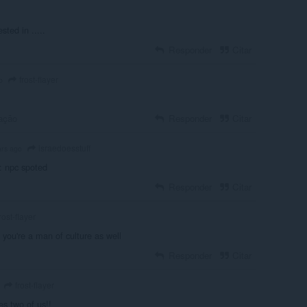
sted in .....
Responder
Citar
frost-flayer
o
ação
Responder
Citar
israedoesstuff
ars ago
: npc spoted
Responder
Citar
rost-flayer
e you're a man of culture as well
Responder
Citar
frost-flayer
es two of us!!