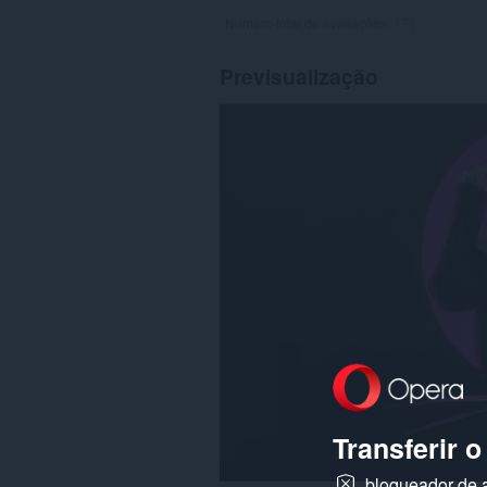
Número total de avaliações:
171
Previsualização
Transferir 
bloqueador de 