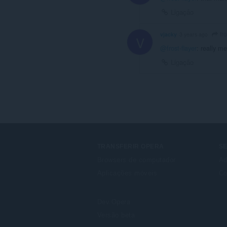
Ligação
fro
vjacky
3 years ago
V
@frost-flayer
: really me
Ligação
TRANSFERIR OPERA
S
Browsers de computador
Ad
Aplicações móveis
Co
Dev.Opera
Versão beta