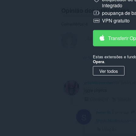
integrado
Opinião dos utilizadores
poupança de ba
VPN gratuito
Comentários: 8
Transferir O
Estas extensões e fund
Ver tópicos de fórum
Opera
.
Ver todos
gokublackmansam123
2 years ag
jiggle physics
Comprimir
Ligação
Samer-90
2 years ago
S
@gokublackmansam12
Ligação