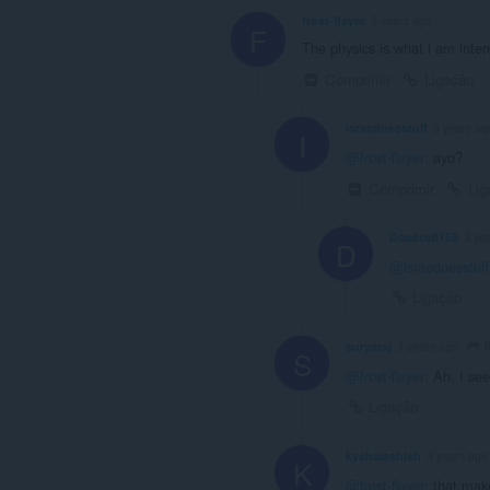
frost-flayer
3 years ago
F
The physics is what i am intere
Comprimir
Ligação
israedoesstuff
3 years ag
I
@frost-flayer
: ayo?
Comprimir
Lig
Deadcell159
3 ye
D
@israedoesstuff
Ligação
f
suryaraj
3 years ago
S
@frost-flayer
: Ah, I se
Ligação
kyahaiashish
3 years ago
K
@frost-flayer
: that mak