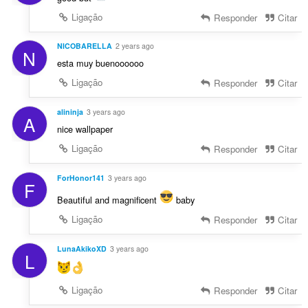
Ligação
Responder
Citar
NICOBARELLA
2 years ago
N
esta muy buenoooooo
Ligação
Responder
Citar
alininja
3 years ago
A
nice wallpaper
Ligação
Responder
Citar
ForHonor141
3 years ago
F
Beautiful and magnificent
baby
Ligação
Responder
Citar
LunaAkikoXD
3 years ago
L
Ligação
Responder
Citar