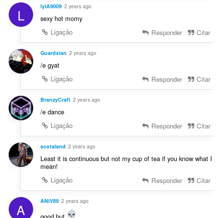
lylA9009
2 years ago
L
sexy hot momy
Ligação
Responder
Citar
Guardxian
2 years ago
/e gyat
Ligação
Responder
Citar
BranzyCraft
2 years ago
/e dance
Ligação
Responder
Citar
scotaland
2 years ago
Least it is continuous but not my cup of tea if you know what I
mean!
Ligação
Responder
Citar
ANiV89
2 years ago
A
good but