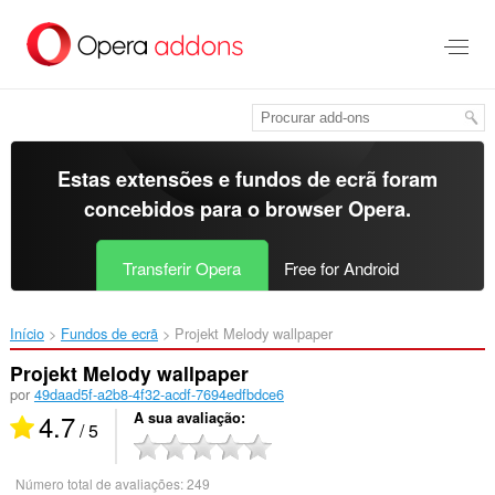
Saltar
para
o
conteúdo
principal
Estas extensões e fundos de ecrã foram
concebidos para o
browser Opera
.
Transferir Opera
Free for Android
Início
Fundos de ecrã
Projekt Melody wallpaper‎
Projekt Melody wallpaper
por
49daad5f-a2b8-4f32-acdf-7694edfbdce6
4.7
A sua avaliação
/ 5
Número total de avaliações:
249