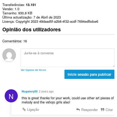
Transferências
13.151
Versão
1.0
Tamanho
930,8 KB
Última actualização
7 de Abril de 2023
Licença
Copyright 2023 49daad5f-a2b8-4f32-acdf-7694edfbdce6
Opinião dos utilizadores
Comentários: 16
Ver tópicos de fórum
Inicie sessão para publicar
Nugatory00
2 years ago
N
this is great thanks for your work, could use other art pieces of
melody and the vshojo girls also!
Ligação
Responder
Citar