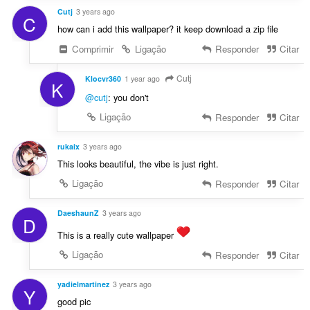
Cutj
3 years ago
C
how can i add this wallpaper? it keep download a zip file
Comprimir
Ligação
Responder
Citar
Cutj
Klocvr360
1 year ago
K
@cutj
: you don't
Ligação
Responder
Citar
rukaix
3 years ago
This looks beautiful, the vibe is just right.
Ligação
Responder
Citar
DaeshaunZ
3 years ago
D
This is a really cute wallpaper
Ligação
Responder
Citar
yadielmartinez
3 years ago
Y
good pic