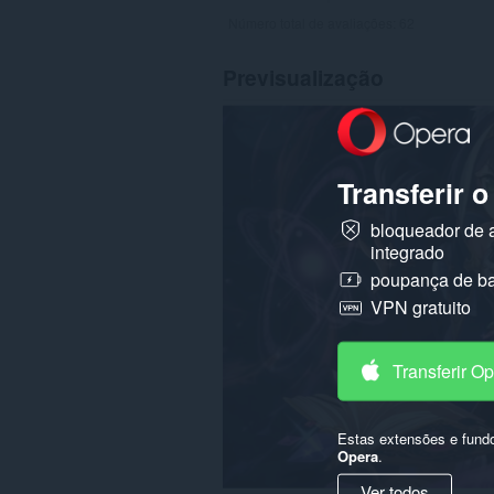
Número total de avaliações:
62
Previsualização
Transferir 
bloqueador de 
integrado
poupança de ba
VPN gratuito
Transferir O
Estas extensões e fund
Opera
.
Ver todos