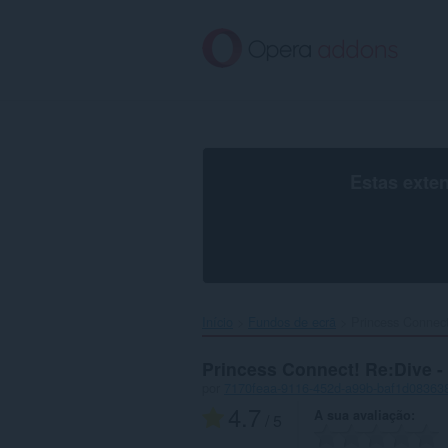
Saltar
para
o
conteúdo
principal
Estas exte
Início
Fundos de ecrã
Princess Connect
Princess Connect! Re:Dive -
por
7170feaa-9116-452d-a99b-baf1d08363
4.7
A sua avaliação
/ 5