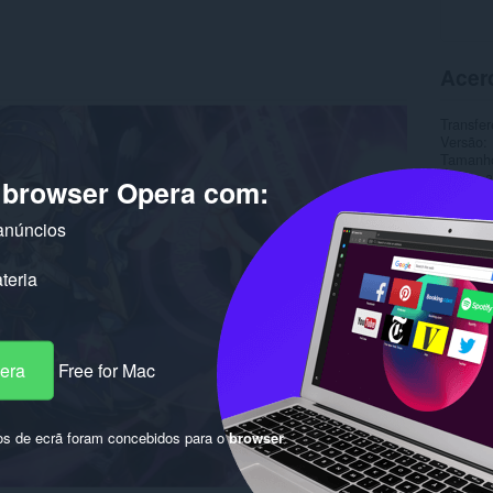
Acer
Transfer
Versão
Tamanh
Última a
o browser Opera com:
Licença
anúncios
teria
pera
Free for Mac
os de ecrã foram concebidos para o
browser