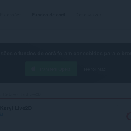
Extensões
Fundos de ecrã
Desenvolver
nsões e fundos de ecrã foram concebidos para o
bro
Transferir Opera
Free for Mac
! Re:Dive - Karyl Live2D‎
 Karyl Live2D
8a