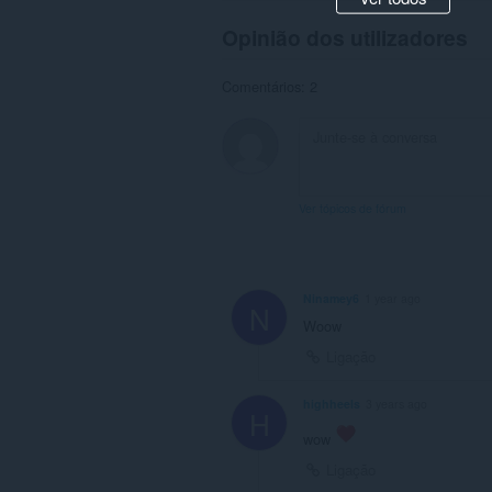
Opinião dos utilizadores
Comentários: 2
Ver tópicos de fórum
Ninamey6
1 year ago
N
Woow
Ligação
highheels
3 years ago
H
wow
Ligação