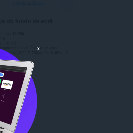
Transferir Opera
ca do fundo de ecrã
ências
10.798
1.0
o
7,0 MB
x
ctualização
3 de Outubro de 2022
Copyright 2022 7170feaa-9116-452d-a99b-baf1d083638a