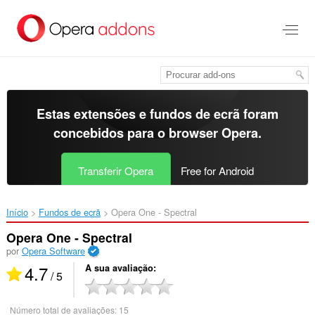
Saltar
para
o
conteúdo
principal
Estas extensões e fundos de ecrã foram
concebidos para o
browser Opera
.
Transferir Opera
Free for Android
Início
Fundos de ecrã
Opera One - Spectral‎
Opera One - Spectral
por
Opera Software
4.7
A sua avaliação
/ 5
Número total de avaliações:
15