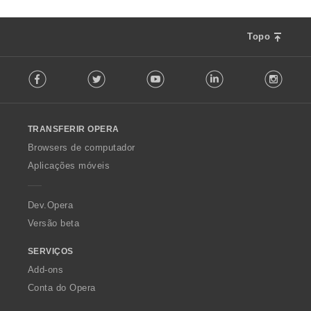
Topo
F
Facebook
Twitter
Youtube
LinkedIn
Instag
o
l
l
o
TRANSFERIR OPERA
w
O
Browsers de computador
p
Aplicações móveis
e
r
a
Dev.Opera
Versão beta
SERVIÇOS
Add-ons
Conta do Opera