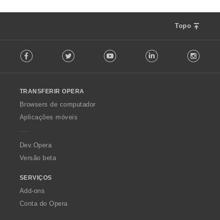
Topo
F
Facebook
Twitter
Youtube
LinkedIn
Instag
o
l
l
o
TRANSFERIR OPERA
w
O
Browsers de computador
p
Aplicações móveis
e
r
a
Dev.Opera
Versão beta
SERVIÇOS
Add-ons
Conta do Opera