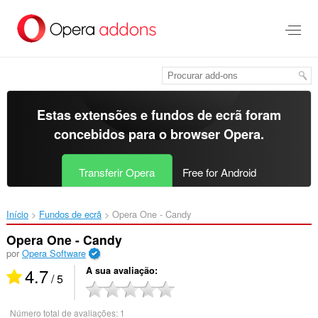
Saltar
para
o
conteúdo
principal
Estas extensões e fundos de ecrã foram
concebidos para o
browser Opera
.
Transferir Opera
Free for Android
Início
Fundos de ecrã
Opera One - Candy‎
Opera One - Candy
por
Opera Software
4.7
A sua avaliação
/ 5
Número total de avaliações:
1