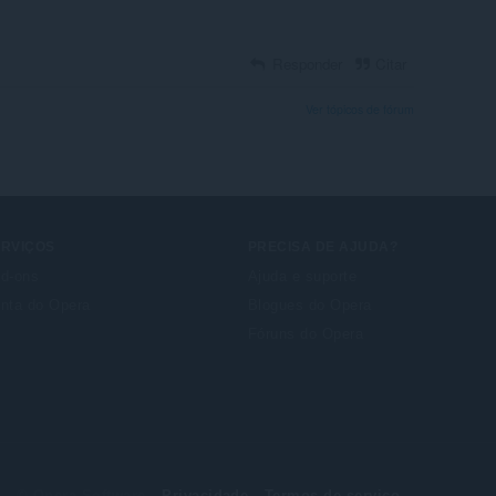
Responder
Citar
Ver tópicos de fórum
ERVIÇOS
PRECISA DE AJUDA?
d-ons
Ajuda e suporte
nta do Opera
Blogues do Opera
Fóruns do Opera
© Opera Software
Privacidade
Termos de serviço