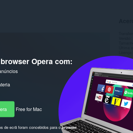
Acer
Transfer
Versão
Tamanh
Última a
Licença
o browser Opera com:
anúncios
teria
pera
Free for Mac
os de ecrã foram concebidos para o
browser