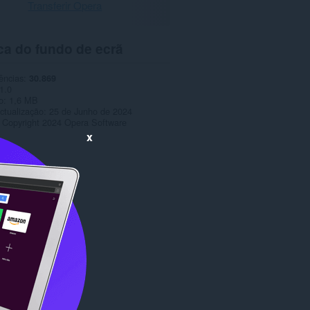
Transferir Opera
ca do fundo de ecrã
ências
30.869
1.0
o
1,6 MB
ctualização
25 de Junho de 2024
Copyright 2024 Opera Software
x