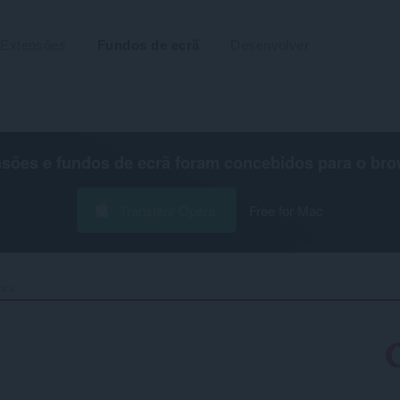
Extensões
Fundos de ecrã
Desenvolver
nsões e fundos de ecrã foram concebidos para o
bro
Transferir Opera
Free for Mac
ra‎