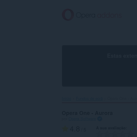
Saltar
para
o
conteúdo
principal
Estas exte
Início
Fundos de ecrã
Opera One - Auro
Opera One - Aurora
por
Opera Software
4.8
A sua avaliação
/ 5