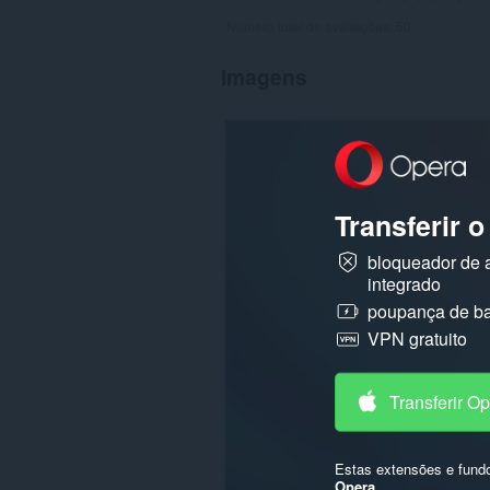
Número total de avaliações:
50
Imagens
Transferir 
bloqueador de 
integrado
poupança de ba
VPN gratuito
Transferir O
Estas extensões e fund
Opera
.