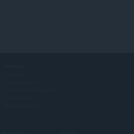
EMPRESA
Empregos
Torne-se parceiro
Informações para Imprensa
Contacte-nos
Acerca do Opera
Select
Topo