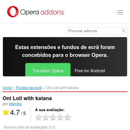
Saltar
para
o
conteúdo
principal
Estas extensões e fundos de ecrã foram
concebidos para o
browser Opera
.
Transferir Opera
Free for Android
Início
Fundos de ecrã
Oni Loli with katana‎
Oni Loli with katana
por
starrotu
4.7
A sua avaliação
/ 5
Número total de avaliações:
513