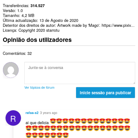
Transferências
314.527
Versão
1.0
Tamanho
4,2 MB
Última actualização
13 de Agosto de 2020
Detentor dos direitos de autor
Artwork made by 'Mago'. https://www.pixiv.net/en/users/15497823
Licença
Copyright 2020 starrotu
Opinião dos utilizadores
Comentários: 32
Ver tópicos de fórum
Inicie sessão para publicar
rafaa-s2
3 years ago
R
ai que delicia