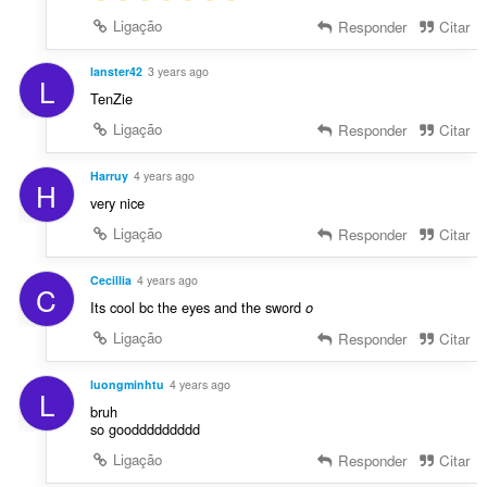
Ligação
Responder
Citar
lanster42
3 years ago
L
TenZie
Ligação
Responder
Citar
Harruy
4 years ago
H
very nice
Ligação
Responder
Citar
Cecillia
4 years ago
C
Its cool bc the eyes and the sword
o
Ligação
Responder
Citar
luongminhtu
4 years ago
L
bruh
so gooddddddddd
Ligação
Responder
Citar