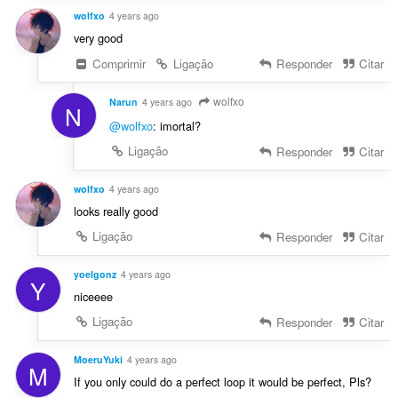
wolfxo
4 years ago
very good
Comprimir
Ligação
Responder
Citar
wolfxo
Narun
4 years ago
N
@wolfxo
: imortal?
Ligação
Responder
Citar
wolfxo
4 years ago
looks really good
Ligação
Responder
Citar
yoelgonz
4 years ago
Y
niceeee
Ligação
Responder
Citar
MoeruYuki
4 years ago
M
If you only could do a perfect loop it would be perfect, Pls?