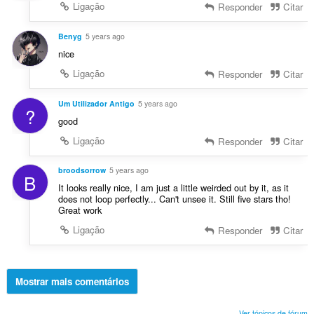
Ligação
Responder
Citar
Benyg
5 years ago
nice
Ligação
Responder
Citar
Um Utilizador Antigo
5 years ago
?
good
Ligação
Responder
Citar
broodsorrow
5 years ago
B
It looks really nice, I am just a little weirded out by it, as it
does not loop perfectly... Can't unsee it. Still five stars tho!
Great work
Ligação
Responder
Citar
Mostrar mais comentários
Ver tópicos de fórum