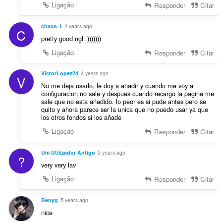
Ligação
Responder
Citar
chaos-1
4 years ago
C
pretty good ngl :)))))))
Ligação
Responder
Citar
VictorLopez24
4 years ago
V
No me deja usarlo, le doy a añadir y cuando me voy a
configuracion no sale y despues cuando recargo la pagina me
sale que no esta añadido. lo peor es si pude antes pero se
quito y ahora parece ser la unica que no puedo usar ya que
los otros fondos si los añade
Ligação
Responder
Citar
Um Utilizador Antigo
5 years ago
?
very very lav
Ligação
Responder
Citar
Benyg
5 years ago
nice