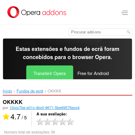
Saltar
para
o
conteúdo
principal
Estas extensões e fundos de ecrã foram
concebidos para o
browser Opera
.
Transferir Opera
Free for Android
Início
Fundos de ecrã
OKKKK‎
OKKKK
por
10ccc7be-e01c-4bc0-9671-5be69576ecc4
4.7
A sua avaliação
/ 5
Número total de avaliações:
36