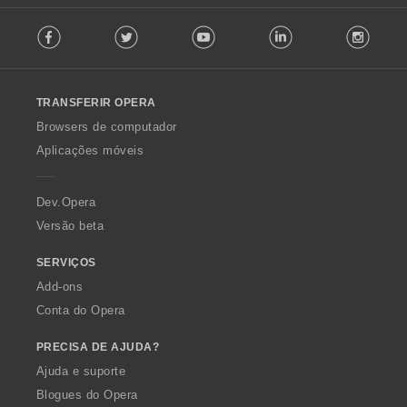
F
Facebook
Twitter
Youtube
LinkedIn
Instag
o
l
l
o
TRANSFERIR OPERA
w
O
Browsers de computador
p
Aplicações móveis
e
r
a
Dev.Opera
Versão beta
SERVIÇOS
Add-ons
Conta do Opera
PRECISA DE AJUDA?
Ajuda e suporte
Blogues do Opera