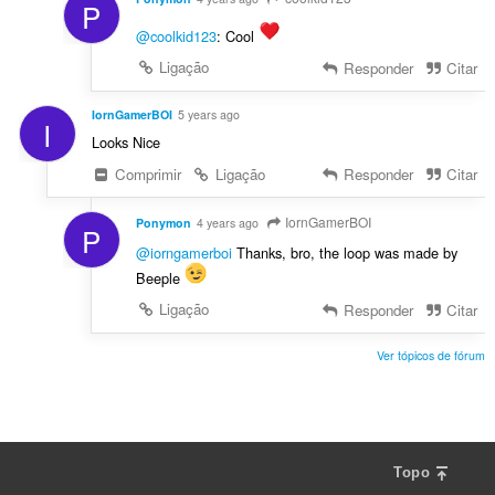
P
@coolkid123
: Cool
Ligação
Responder
Citar
IornGamerBOI
5 years ago
I
Looks Nice
Comprimir
Ligação
Responder
Citar
IornGamerBOI
Ponymon
4 years ago
P
@iorngamerboi
Thanks, bro, the loop was made by
Beeple
Ligação
Responder
Citar
Ver tópicos de fórum
Topo