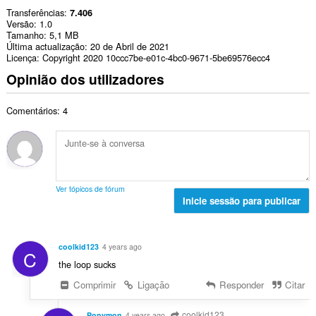
Transferências
7.406
Versão
1.0
Tamanho
5,1 MB
Última actualização
20 de Abril de 2021
Licença
Copyright 2020 10ccc7be-e01c-4bc0-9671-5be69576ecc4
Opinião dos utilizadores
Comentários: 4
Ver tópicos de fórum
Inicie sessão para publicar
coolkid123
4 years ago
C
the loop sucks
Comprimir
Ligação
Responder
Citar
coolkid123
Ponymon
4 years ago