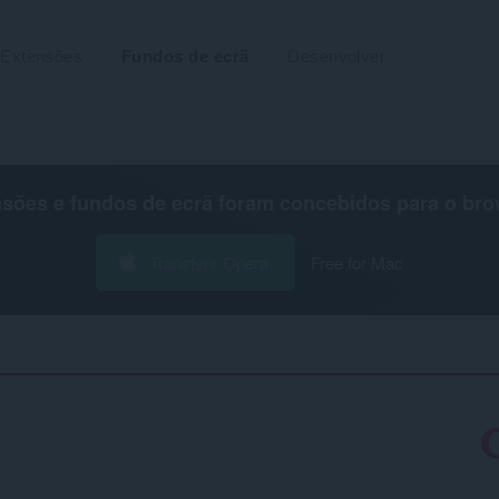
Extensões
Fundos de ecrã
Desenvolver
nsões e fundos de ecrã foram concebidos para o
bro
Transferir Opera
Free for Mac