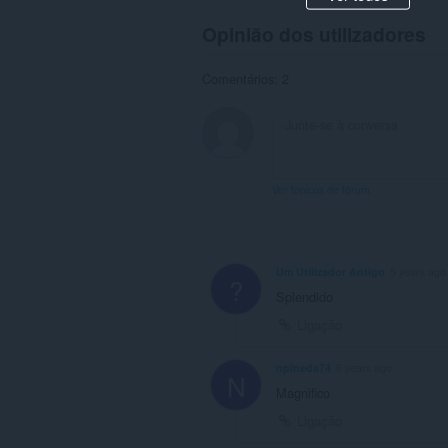
Opinião dos utilizadores
Comentários: 2
Ver tópicos de fórum
Um Utilizador Antigo
5 years ago
?
Splendido
Ligação
npineda74
6 years ago
N
Magnifico
Ligação