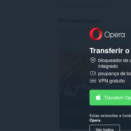
Número total de avaliações:
45
Previsualização
Transferir 
bloqueador de 
integrado
poupança de ba
VPN gratuito
Transferir O
Estas extensões e fund
Opera
.
Ver todos