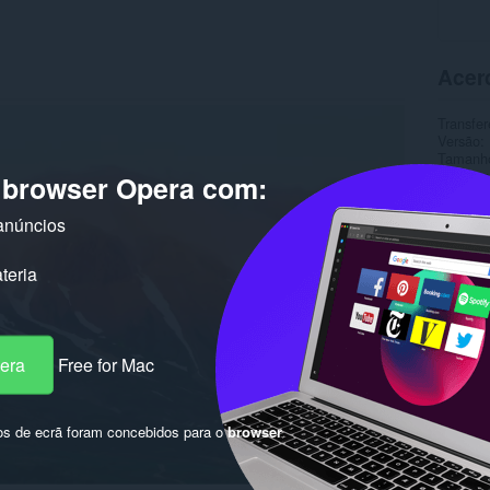
Acer
Transfer
Versão
Tamanh
Última a
o browser Opera com:
Licença
anúncios
teria
pera
Free for Mac
os de ecrã foram concebidos para o
browser