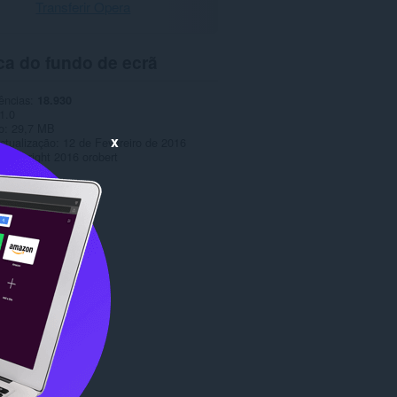
Transferir Opera
ca do fundo de ecrã
ências
18.930
1.0
o
29,7 MB
x
ctualização
12 de Fevereiro de 2016
Copyright 2016 orobert