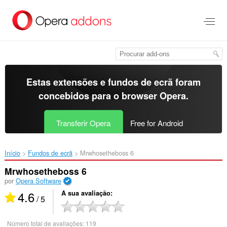
Saltar
para
o
conteúdo
principal
Estas extensões e fundos de ecrã foram
concebidos para o
browser Opera
.
Transferir Opera
Free for Android
Início
Fundos de ecrã
Mrwhosetheboss 6‎
Mrwhosetheboss 6
por
Opera Software
4.6
A sua avaliação
/ 5
Número total de avaliações:
119