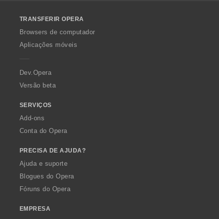
l
o
TRANSFERIR OPERA
w
O
Browsers de computador
p
Aplicações móveis
e
r
a
Dev.Opera
Versão beta
SERVIÇOS
Add-ons
Conta do Opera
PRECISA DE AJUDA?
Ajuda e suporte
Blogues do Opera
Fóruns do Opera
EMPRESA