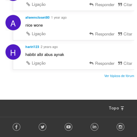
Ligação
Responder
Citar
afseencloset80
1 year ago
A
nice wone
Ligação
Responder
Citar
hariri123
2 years ago
H
habibi albi abus aynak
Ligação
Responder
Citar
Ver tópicos de fórum
Topo
F
Facebook
Twitter
Youtube
LinkedIn
Instag
o
l