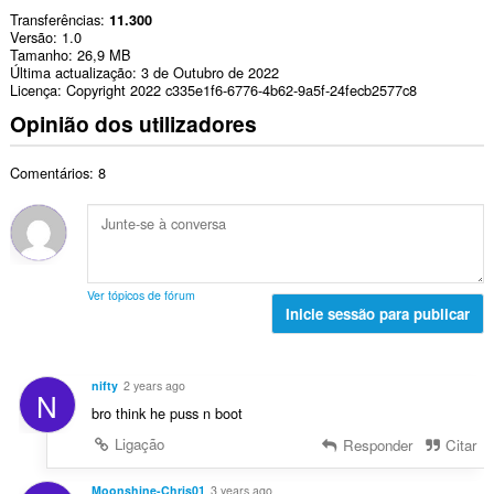
Transferências
11.300
Versão
1.0
Tamanho
26,9 MB
Última actualização
3 de Outubro de 2022
Licença
Copyright 2022 c335e1f6-6776-4b62-9a5f-24fecb2577c8
Opinião dos utilizadores
Comentários: 8
Ver tópicos de fórum
Inicie sessão para publicar
nifty
2 years ago
N
bro think he puss n boot
Ligação
Responder
Citar
Moonshine-Chris01
3 years ago