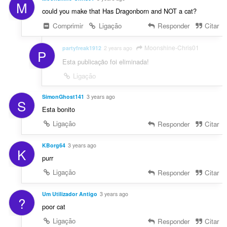
M
could you make that Has Dragonborn and NOT a cat?
Comprimir
Ligação
Responder
Citar
Moonshine-Chris01
partyfreak1912
2 years ago
P
Esta publicação foi eliminada!
Ligação
SimonGhost141
3 years ago
S
Esta bonito
Ligação
Responder
Citar
KBorg64
3 years ago
K
purr
Ligação
Responder
Citar
Um Utilizador Antigo
3 years ago
?
poor cat
Ligação
Responder
Citar