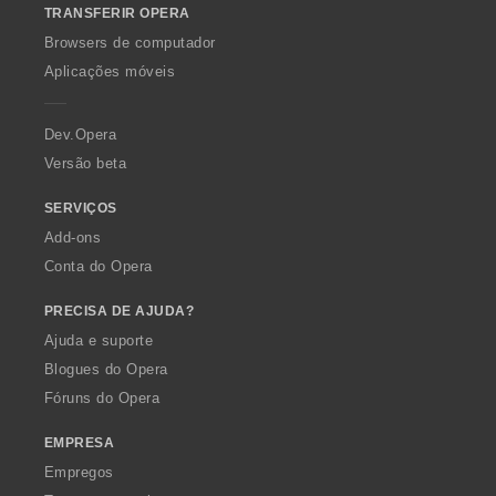
TRANSFERIR OPERA
w
O
Browsers de computador
p
Aplicações móveis
e
r
a
Dev.Opera
Versão beta
SERVIÇOS
Add-ons
Conta do Opera
PRECISA DE AJUDA?
Ajuda e suporte
Blogues do Opera
Fóruns do Opera
EMPRESA
Empregos