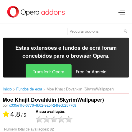
Saltar
para
o
conteúdo
principal
Estas extensões e fundos de ecrã foram
concebidos para o
browser Opera
.
Transferir Opera
Free for Android
Início
Fundos de ecrã
Moe Khajit Dovahkiin (SkyrimWallpaper)‎
Moe Khajit Dovahkiin (SkyrimWallpaper)
por
c335e1f6-6776-4b62-9a5f-24fecb2577c8
4.8
A sua avaliação
/ 5
Número total de avaliações:
82