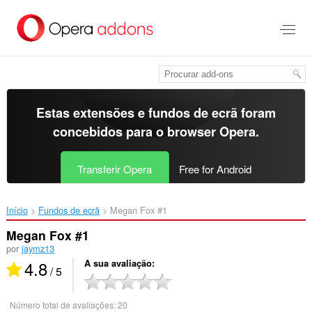
Saltar
para
o
conteúdo
principal
Estas extensões e fundos de ecrã foram
concebidos para o
browser Opera
.
Transferir Opera
Free for Android
Início
Fundos de ecrã
Megan Fox #1‎
Megan Fox #1
por
jaymz13
4.8
A sua avaliação
/ 5
Número total de avaliações:
20