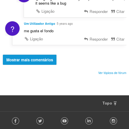
it seems like a bug
Ligação
Responder
Citar
Um Utilizador Antigo
5 years ago
?
me gusta el fondo
Ligação
Responder
Citar
Mostrar mais comentários
Ver tópicos de fórum
Topo
F
Facebook
Twitter
Youtube
LinkedIn
Instag
o
l