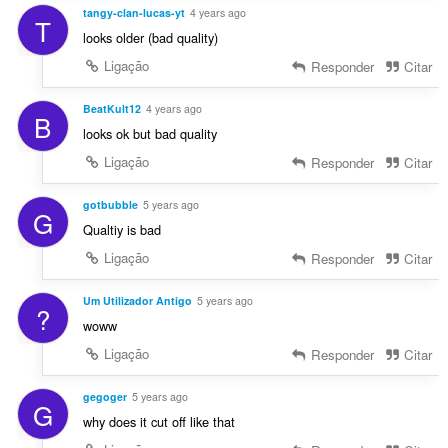
tangy-clan-lucas-yt
4 years ago
T
looks older (bad quality)
Ligação
Responder
Citar
BeatKult12
4 years ago
B
looks ok but bad quality
Ligação
Responder
Citar
gotbubble
5 years ago
G
Qualtiy is bad
Ligação
Responder
Citar
Um Utilizador Antigo
5 years ago
?
woww
Ligação
Responder
Citar
gegoger
5 years ago
G
why does it cut off like that