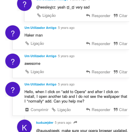
?
@wesleyjrz: yeah ಥ_ಥ very sad
Ligação
Responder
Citar
Um Utilizador Antigo
5 years ago
?
Haker man
Ligação
Responder
Citar
Um Utilizador Antigo
5 years ago
?
awesome
Ligação
Responder
Citar
Um Utilizador Antigo
5 years ago
?
Hello, when I click on "add to Opera" and after I click on
install, I open another tab and I do not see the wallpaper that
I "normally" add. Can you help me?
Comprimir
Ligação
Responder
Citar
kuduzejder
5 years ago
K
@augustgeek: make sure your opera browser updated,