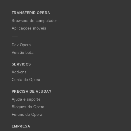
l
o
TRANSFERIR OPERA
w
O
Browsers de computador
p
Aplicações móveis
e
r
a
Dev.Opera
Versão beta
SERVIÇOS
Add-ons
Conta do Opera
PRECISA DE AJUDA?
Ajuda e suporte
Blogues do Opera
Fóruns do Opera
EMPRESA