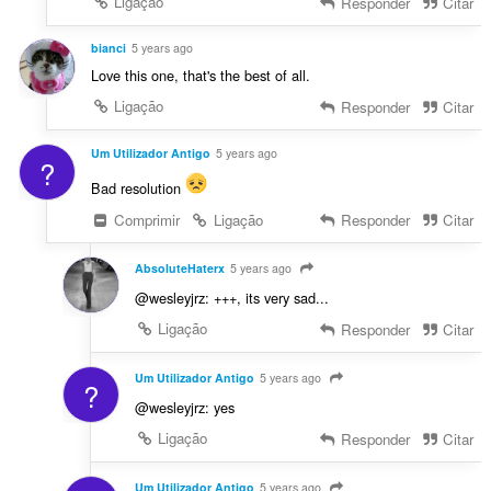
Ligação
Responder
Citar
bianci
5 years ago
Love this one, that's the best of all.
Ligação
Responder
Citar
Um Utilizador Antigo
5 years ago
?
Bad resolution
Comprimir
Ligação
Responder
Citar
AbsoluteHaterx
5 years ago
@wesleyjrz: +++, its very sad...
Ligação
Responder
Citar
Um Utilizador Antigo
5 years ago
?
@wesleyjrz: yes
Ligação
Responder
Citar
Um Utilizador Antigo
5 years ago