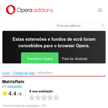
Saltar
para
o
conteúdo
principal
Estas extensões e fundos de ecrã foram
concebidos para o
browser Opera
.
Transferir Opera
Free for Android
Início
Fundos de ecrã
MatrixRain‎
MatrixRain
por
kuduzejder
4.4
A sua avaliação
/ 5
Número total de avaliações:
175