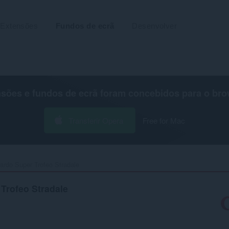
Extensões
Fundos de ecrã
Desenvolver
nsões e fundos de ecrã foram concebidos para o
bro
Transferir Opera
Free for Mac
ardo Super Trofeo Stradale‎
Trofeo Stradale