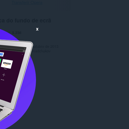
Transferir Opera
ca do fundo de ecrã
x
ências
5.236
1.0
o
362,8 KB
ctualização
28 de Outubro de 2013
Copyright 2013 gramadchukov