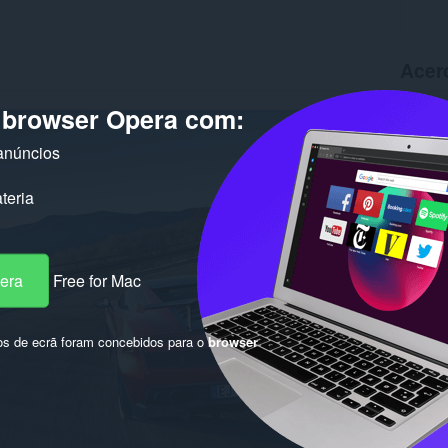
Acer
o browser Opera com:
Transfer
Versão
Tamanh
anúncios
Última a
Licença
teria
pera
Free for Mac
os de ecrã foram concebidos para o
browser