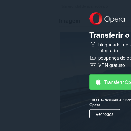
Número total de avaliações:
5
Imagem
Transferir 
bloqueador de 
integrado
poupança de ba
VPN gratuito
Transferir O
Estas extensões e fund
Opera
.
Ver todos