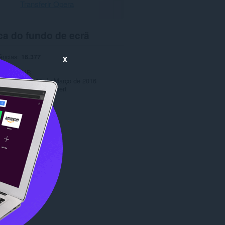
Transferir Opera
ca do fundo de ecrã
ências
16.377
x
1.0
o
40,8 MB
ctualização
11 de Março de 2016
Copyright 2016 orobert