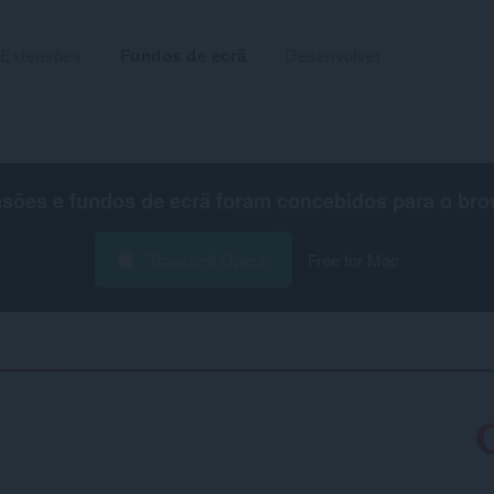
Extensões
Fundos de ecrã
Desenvolver
nsões e fundos de ecrã foram concebidos para o
bro
Transferir Opera
Free for Mac