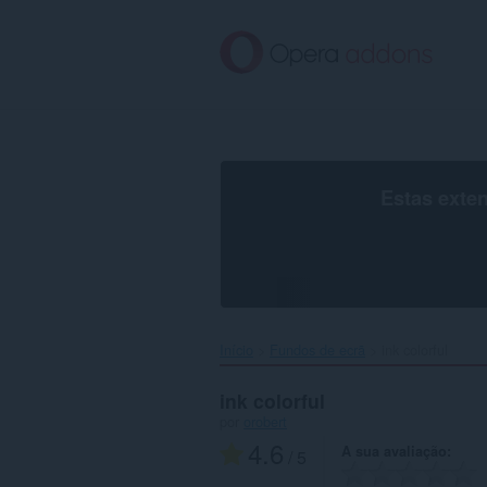
Saltar
para
o
conteúdo
principal
Estas exte
Início
Fundos de ecrã
ink colorful‎
ink colorful
por
orobert
4.6
A sua avaliação
/ 5