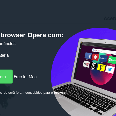
Acer
Transfer
o browser Opera com:
Versão
Tamanh
Última a
anúncios
Licença
teria
pera
Free for Mac
os de ecrã foram concebidos para o
browser