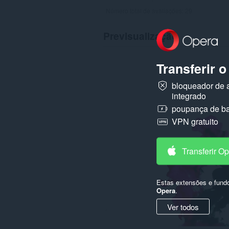
Número total de avaliações:
29
Previsualização
Transferir 
bloqueador de 
integrado
poupança de ba
VPN gratuito
Transferir O
Estas extensões e fund
Opera
.
Ver todos