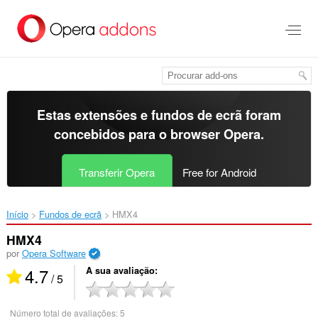
Saltar
para
o
conteúdo
principal
Estas extensões e fundos de ecrã foram
concebidos para o
browser Opera
.
Transferir Opera
Free for Android
Início
Fundos de ecrã
HMX4‎
HMX4
por
Opera Software
4.7
A sua avaliação
/ 5
Número total de avaliações:
5