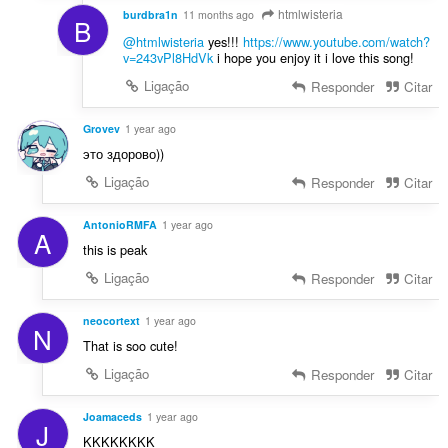
htmlwisteria
burdbra1n
11 months ago
B
@htmlwisteria
yes!!!
https://www.youtube.com/watch?
v=243vPl8HdVk
i hope you enjoy it i love this song!
Ligação
Responder
Citar
Grovev
1 year ago
это здорово))
Ligação
Responder
Citar
AntonioRMFA
1 year ago
A
this is peak
Ligação
Responder
Citar
neocortext
1 year ago
N
That is soo cute!
Ligação
Responder
Citar
Joamaceds
1 year ago
J
KKKKKKKK