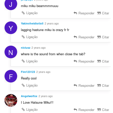
J
miku miku beammmmuuu
Ligação
Responder
Citar
Yakirotheidiotloll
2 years ago
Y
lagging hastune miku is crazy fr fr
Ligação
Responder
Citar
niciusz
2 years ago
N
where is the sound from when close the tab?
Ligação
Responder
Citar
Fire123123
2 years ago
F
Really cool
Ligação
Responder
Citar
Angelwolfxx
2 years ago
I Love Hatsune Miku!!!
Ligação
Responder
Citar