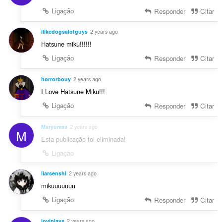
Ligação
Responder
Citar
ilikedogsalotguys
2 years ago
Hatsune miku!!!!!!
Ligação
Responder
Citar
horrorbouy
2 years ago
I Love Hatsune Miku!!!
Ligação
Responder
Citar
Maryumss
2 years ago
M
Esta publicação foi eliminada!
Ligação
liarsenshi
2 years ago
mikuuuuuuu
Ligação
Responder
Citar
joviplays
2 years ago