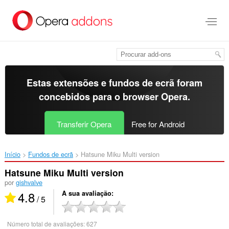
Saltar
para
o
conteúdo
principal
Estas extensões e fundos de ecrã foram
concebidos para o
browser Opera
.
Transferir Opera
Free for Android
Início
Fundos de ecrã
Hatsune Miku Multi version‎
Hatsune Miku Multi version
por
gishvalve
4.8
A sua avaliação
/ 5
Número total de avaliações:
627