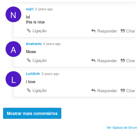
neji1
2 years ago
N
lol
this is nice
Ligação
Responder
Citar
Anaharitz
3 years ago
A
Nicee
Ligação
Responder
Citar
LoftDrift
3 years ago
L
i love
Ligação
Responder
Citar
Mostrar mais comentários
Ver tópicos de fórum