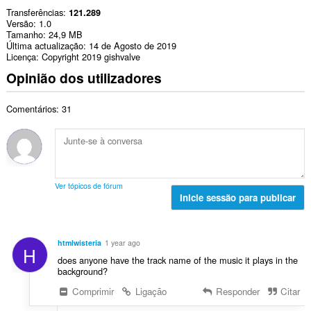
Transferências
121.289
Versão
1.0
Tamanho
24,9 MB
Última actualização
14 de Agosto de 2019
Licença
Copyright 2019 gishvalve
Opinião dos utilizadores
Comentários: 31
Ver tópicos de fórum
Inicie sessão para publicar
htmlwisteria
1 year ago
H
does anyone have the track name of the music it plays in the
background?
Comprimir
Ligação
Responder
Citar