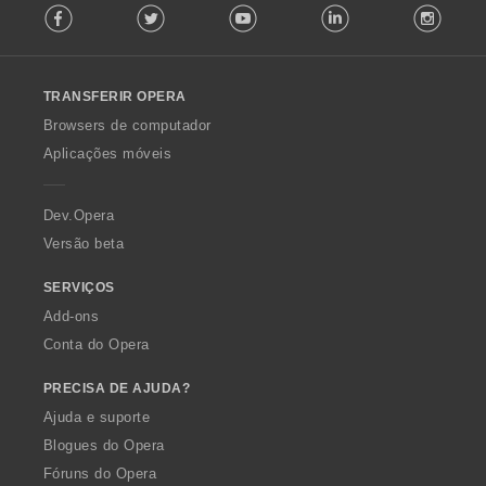
Facebook
Twitter
Youtube
LinkedIn
Instag
o
l
l
o
TRANSFERIR OPERA
w
O
Browsers de computador
p
Aplicações móveis
e
r
a
Dev.Opera
Versão beta
SERVIÇOS
Add-ons
Conta do Opera
PRECISA DE AJUDA?
Ajuda e suporte
Blogues do Opera
Fóruns do Opera