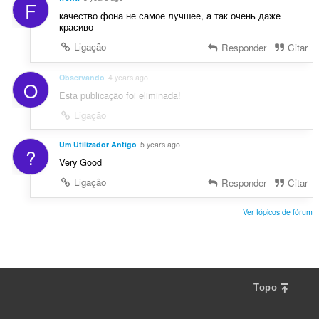
F
качество фона не самое лучшее, а так очень даже
красиво
Ligação
Responder
Citar
Observando
4 years ago
O
Esta publicação foi eliminada!
Ligação
Um Utilizador Antigo
5 years ago
?
Very Good
Ligação
Responder
Citar
Ver tópicos de fórum
Topo
F