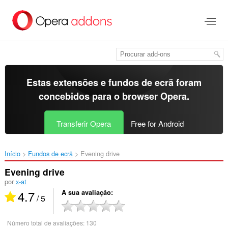
Saltar
para
o
conteúdo
principal
Estas extensões e fundos de ecrã foram
concebidos para o
browser Opera
.
Transferir Opera
Free for Android
Início
Fundos de ecrã
Evening drive‎
Evening drive
por
x-at
4.7
A sua avaliação
/ 5
Número total de avaliações:
130