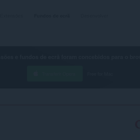
Extensões
Fundos de ecrã
Desenvolver
nsões e fundos de ecrã foram concebidos para o
bro
Transferir Opera
Free for Mac