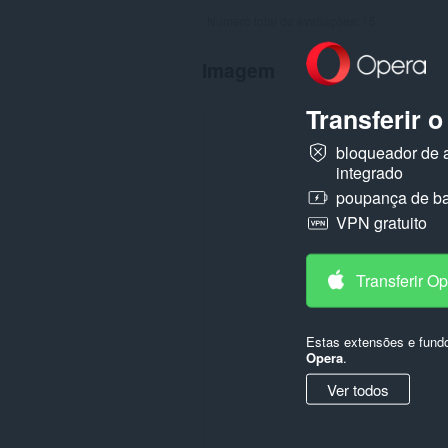
Número total de avaliações:
15
Imagem
Transferir 
bloqueador de 
integrado
poupança de ba
VPN gratuito
Transferir O
Estas extensões e fund
Opera
.
Ver todos