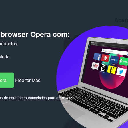
Acer
o browser Opera com:
Transfer
Versão
Tamanh
anúncios
Última a
Licença
teria
pera
Free for Mac
os de ecrã foram concebidos para o
browser