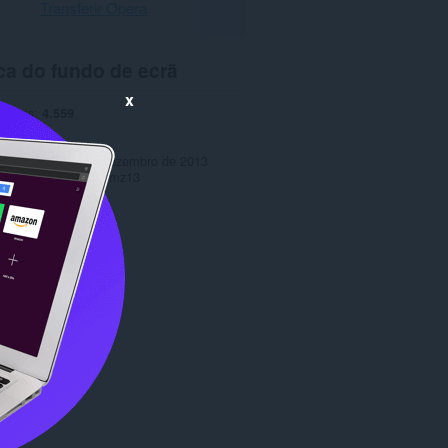
Transferir Opera
ca do fundo de ecrã
x
ências
4.559
1.0
o
340,5 KB
ctualização
5 de Dezembro de 2013
Copyright 2013 jaymz13