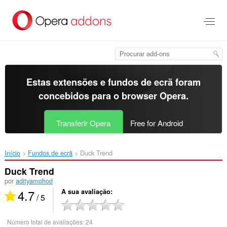
Saltar
para
o
conteúdo
principal
Estas extensões e fundos de ecrã foram
concebidos para o
browser Opera
.
Transferir Opera
Free for Android
Início
Fundos de ecrã
Duck Trend‎
Duck Trend
por
adityamohod
4.7
A sua avaliação
/ 5
Número total de avaliações:
24