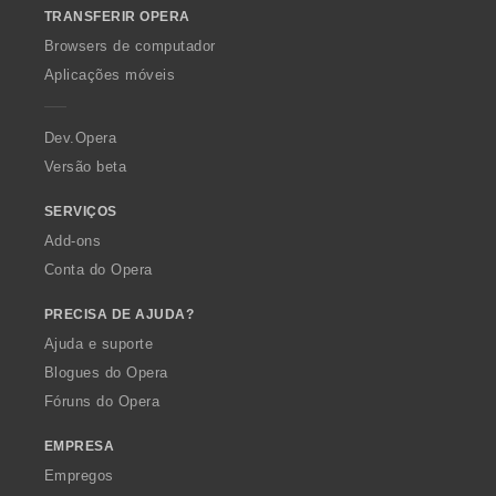
TRANSFERIR OPERA
w
O
Browsers de computador
p
Aplicações móveis
e
r
a
Dev.Opera
Versão beta
SERVIÇOS
Add-ons
Conta do Opera
PRECISA DE AJUDA?
Ajuda e suporte
Blogues do Opera
Fóruns do Opera
EMPRESA
Empregos