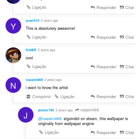
Ligação
Responder
Citar
yuan410
2 years ago
Y
This is absolutely awesome!
Ligação
Responder
Citar
KidBR
2 years ago
cool
Ligação
Responder
Citar
nassim469
2 years ago
N
i want to know the artist
Comprimir
Ligação
Responder
Citar
nassim469
jetster190
2 years ago
J
@nassim469
: stgoindol on steam, this wallpaper is
originally from wallpaper engine
Ligação
Responder
Citar