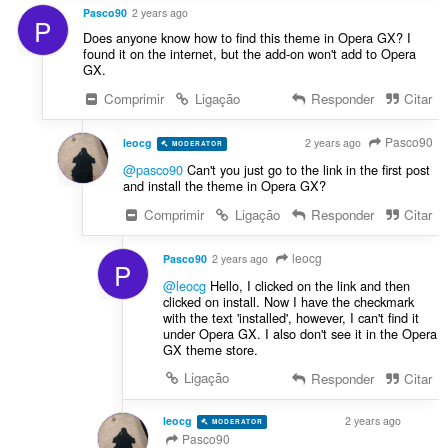
Pasco90
2 years ago
P
Does anyone know how to find this theme in Opera GX? I
found it on the internet, but the add-on won't add to Opera
GX.
Comprimir
Ligação
Responder
Citar
Pasco90
leocg
2 years ago
MODERATOR
VOLUNTEER
@pasco90
Can't you just go to the link in the first post
and install the theme in Opera GX?
Comprimir
Ligação
Responder
Citar
leocg
Pasco90
2 years ago
P
@leocg
Hello, I clicked on the link and then
clicked on install. Now I have the checkmark
with the text 'installed', however, I can't find it
under Opera GX. I also don't see it in the Opera
GX theme store.
Ligação
Responder
Citar
leocg
2 years ago
MODERATOR
VOLUNTEER
Pasco90