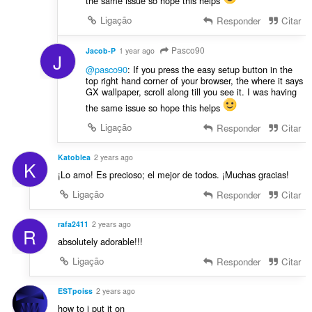
the same issue so hope this helps
Ligação
Responder
Citar
Pasco90
Jacob-P
1 year ago
J
@pasco90
: If you press the easy setup button in the
top right hand corner of your browser, the where it says
GX wallpaper, scroll along till you see it. I was having
the same issue so hope this helps
Ligação
Responder
Citar
Katoblea
2 years ago
K
¡Lo amo! Es precioso; el mejor de todos. ¡Muchas gracias!
Ligação
Responder
Citar
rafa2411
2 years ago
R
absolutely adorable!!!
Ligação
Responder
Citar
ESTpoiss
2 years ago
how to i put it on