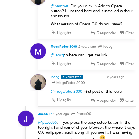
@pasco90
Did you click in Add to Opera
button? I just tried here and it installed without
any issues.
What version of Opera GX do you have?
Ligação
Responder
Citar
leocg
MegaRobot3000
2 years ago
M
@leocg
: where can i get the link
Ligação
Responder
Citar
leocg
2 years ago
MODERATOR
VOLUNTEER
MegaRobot3000
@megarobot3000
First post of this topic
Ligação
Responder
Citar
Pasco90
Jacob-P
1 year ago
J
@pasco90
: If you press the easy setup button in the
top right hand corner of your browser, the where it says
GX wallpaper, scroll along till you see it. I was having