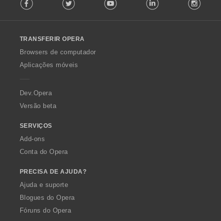
Facebook
Twitter
Youtube
LinkedIn
Instag
o
l
l
o
TRANSFERIR OPERA
w
O
Browsers de computador
p
Aplicações móveis
e
r
a
Dev.Opera
Versão beta
SERVIÇOS
Add-ons
Conta do Opera
PRECISA DE AJUDA?
Ajuda e suporte
Blogues do Opera
Fóruns do Opera