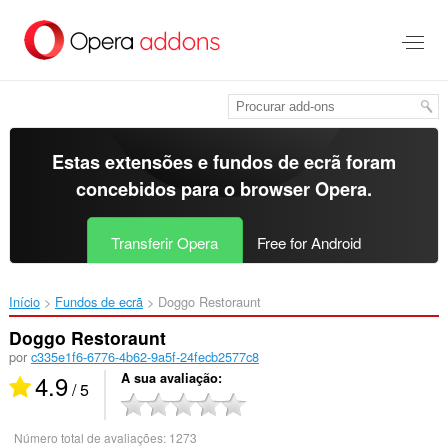
Saltar
para
o
conteúdo
principal
Estas extensões e fundos de ecrã foram
concebidos para o
browser Opera
.
Transferir Opera
Free for Android
Início
Fundos de ecrã
Doggo Restoraunt‎
Doggo Restoraunt
por
c335e1f6-6776-4b62-9a5f-24fecb2577c8
4.9
A sua avaliação
/ 5
Número total de avaliações:
1273