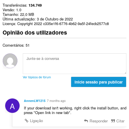
Transferências
134.749
Versão
1.0
Tamanho
22,0 MB
Última actualização
3 de Outubro de 2022
Licença
Copyright 2022 c335e1f6-6776-4b62-9a5f-24fecb2577c8
Opinião dos utilizadores
Comentários: 51
Ver tópicos de fórum
Inicie sessão para publicar
AnnenLW1215
7 months ago
A
If your download isn't working, right click the install button, and
press "Open link in new tab".
Ligação
Responder
Citar