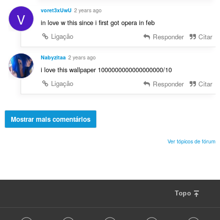
voret3xUwU
2 years ago
V
in love w this since i first got opera in feb
Ligação
Responder
Citar
Nabyzitaa
2 years ago
i love this wallpaper 1000000000000000000/10
Ligação
Responder
Citar
Mostrar mais comentários
Ver tópicos de fórum
Topo
F