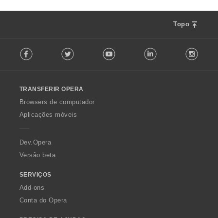
Topo
F
Facebook
Twitter
Youtube
LinkedIn
Instag
o
l
l
o
TRANSFERIR OPERA
w
O
Browsers de computador
p
Aplicações móveis
e
r
a
Dev.Opera
Versão beta
SERVIÇOS
Add-ons
Conta do Opera