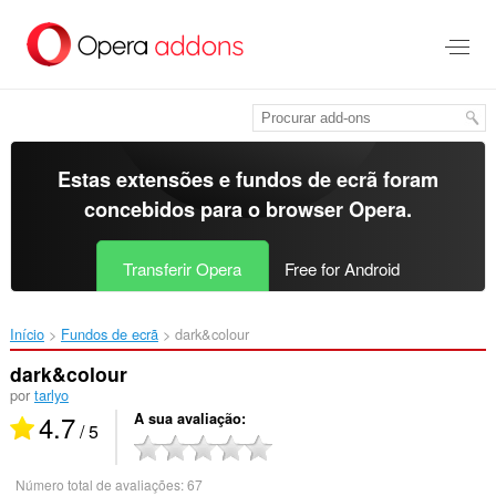
Saltar
para
o
conteúdo
principal
Estas extensões e fundos de ecrã foram
concebidos para o
browser Opera
.
Transferir Opera
Free for Android
Início
Fundos de ecrã
dark&colour‎
dark&colour
por
tarlyo
4.7
A sua avaliação
/ 5
Número total de avaliações:
67