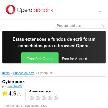
Saltar
para
o
conteúdo
principal
Estas extensões e fundos de ecrã foram
concebidos para o
browser Opera
.
Transferir Opera
Free for Android
Início
Fundos de ecrã
Cyberpunk‎
Cyberpunk
por
morchel03
4.9
A sua avaliação
/ 5
Número total de avaliações:
1537