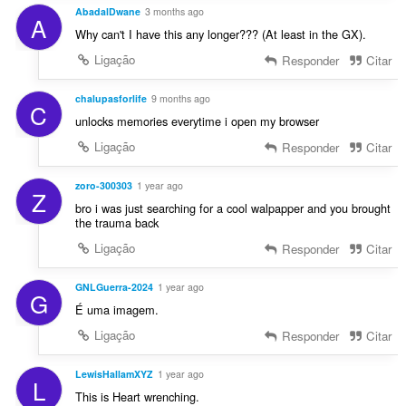
AbadalDwane
3 months ago
A
Why can't I have this any longer??? (At least in the GX).
Ligação
Responder
Citar
chalupasforlife
9 months ago
C
unlocks memories everytime i open my browser
Ligação
Responder
Citar
zoro-300303
1 year ago
Z
bro i was just searching for a cool walpapper and you brought
the trauma back
Ligação
Responder
Citar
GNLGuerra-2024
1 year ago
G
É uma imagem.
Ligação
Responder
Citar
LewisHallamXYZ
1 year ago
L
This is Heart wrenching.