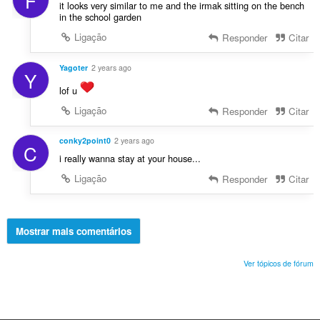
F
it looks very similar to me and the irmak sitting on the bench
in the school garden
Ligação
Responder
Citar
Yagoter
2 years ago
Y
lof u
Ligação
Responder
Citar
conky2point0
2 years ago
C
i really wanna stay at your house...
Ligação
Responder
Citar
Mostrar mais comentários
Ver tópicos de fórum