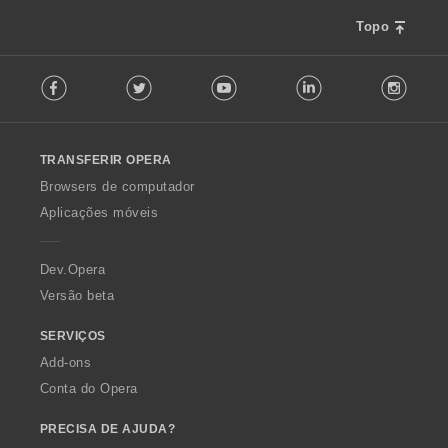
Topo
F
Facebook
Twitter
Youtube
LinkedIn
Instag
o
l
l
o
TRANSFERIR OPERA
w
O
Browsers de computador
p
Aplicações móveis
e
r
a
Dev.Opera
Versão beta
SERVIÇOS
Add-ons
Conta do Opera
PRECISA DE AJUDA?