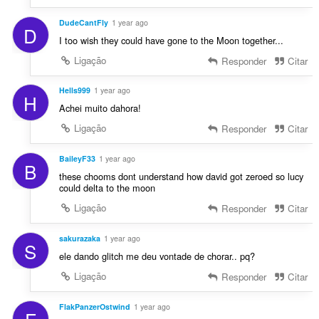
DudeCantFly
1 year ago
D
I too wish they could have gone to the Moon together...
Ligação
Responder
Citar
Hells999
1 year ago
H
Achei muito dahora!
Ligação
Responder
Citar
BaileyF33
1 year ago
B
these chooms dont understand how david got zeroed so lucy
could delta to the moon
Ligação
Responder
Citar
sakurazaka
1 year ago
S
ele dando glitch me deu vontade de chorar.. pq?
Ligação
Responder
Citar
FlakPanzerOstwind
1 year ago