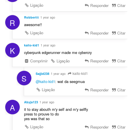
Ligação
Responder
Citar
Robberttt
1 year ago
R
awesome!!
Ligação
Responder
Citar
kaito-kid1
1 year ago
K
cyberpunk edgerunner made me cybercry
Comprimir
Ligação
Responder
Citar
kaito-kid1
Sajjid238
1 year ago
S
@kaito-kid1
: wat da seegmua
Ligação
Responder
Citar
Abyja123
1 year ago
A
it to stay abouth m'y self and m'y selffy
press to prouve to do
yes was that so
Ligação
Responder
Citar