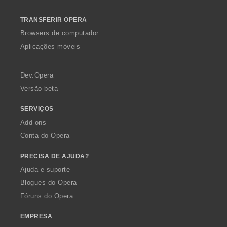
l
o
TRANSFERIR OPERA
w
O
Browsers de computador
p
Aplicações móveis
e
r
a
Dev.Opera
Versão beta
SERVIÇOS
Add-ons
Conta do Opera
PRECISA DE AJUDA?
Ajuda e suporte
Blogues do Opera
Fóruns do Opera
EMPRESA