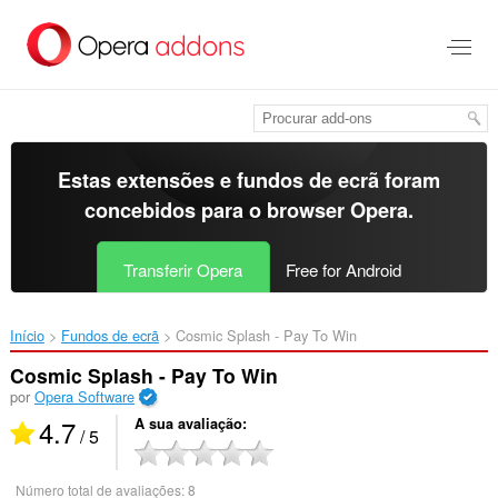
Saltar
para
o
conteúdo
principal
Estas extensões e fundos de ecrã foram
concebidos para o
browser Opera
.
Transferir Opera
Free for Android
Início
Fundos de ecrã
Cosmic Splash - Pay To Win‎
Cosmic Splash - Pay To Win
por
Opera Software
4.7
A sua avaliação
/ 5
Número total de avaliações:
8