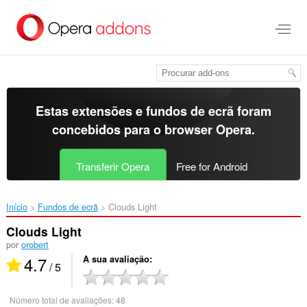
Saltar
para
o
conteúdo
principal
Estas extensões e fundos de ecrã foram
concebidos para o
browser Opera
.
Transferir Opera
Free for Android
Início
Fundos de ecrã
Clouds Light‎
Clouds Light
por
orobert
4.7
A sua avaliação
/ 5
Número total de avaliações:
48