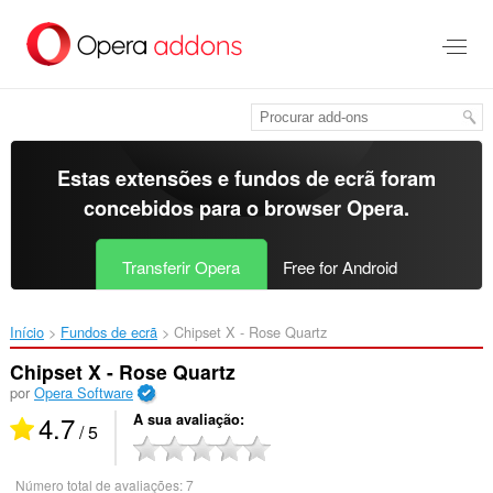
Saltar
para
o
conteúdo
principal
Estas extensões e fundos de ecrã foram
concebidos para o
browser Opera
.
Transferir Opera
Free for Android
Início
Fundos de ecrã
Chipset X - Rose Quartz‎
Chipset X - Rose Quartz
por
Opera Software
4.7
A sua avaliação
/ 5
Número total de avaliações:
7