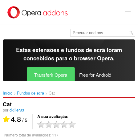
Saltar
para
o
conteúdo
principal
Estas extensões e fundos de ecrã foram
concebidos para o
browser Opera
.
Transferir Opera
Free for Android
Início
Fundos de ecrã
Cat‎
Cat
por
dkiller83
4.8
A sua avaliação
/ 5
Número total de avaliações:
117