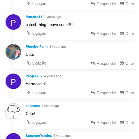
Ligação
Responder
Citar
Puncho11
2 years ago
P
cutest thing i have seen!!!!!
Ligação
Responder
Citar
Phoebe-Faith
3 years ago
Cute
Ligação
Responder
Citar
Paojas7u7
4 years ago
P
Hermoso :3
Ligação
Responder
Citar
aliceman
4 years ago
Cute!
Ligação
Responder
Citar
SusanneYandex
4 years ago