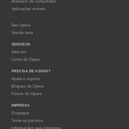
O
Browsers de computador
p
Aplicações móveis
e
r
a
Dev.Opera
Versão beta
SERVIÇOS
Add-ons
Conta do Opera
PRECISA DE AJUDA?
Ajuda e suporte
Blogues do Opera
Fóruns do Opera
EMPRESA
Empregos
Torne-se parceiro
Informações para Imprensa