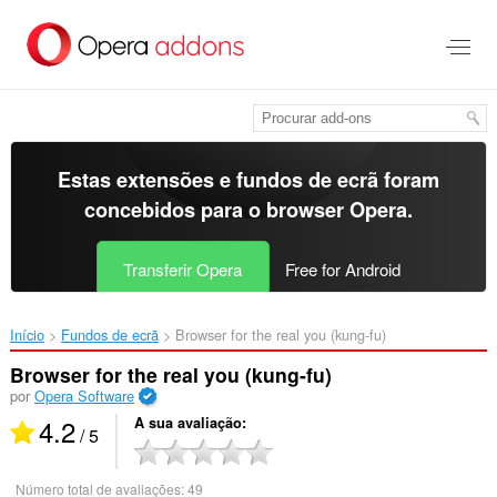
Saltar
para
o
conteúdo
principal
Estas extensões e fundos de ecrã foram
concebidos para o
browser Opera
.
Transferir Opera
Free for Android
Início
Fundos de ecrã
Browser for the real you (kung-fu)‎
Browser for the real you (kung-fu)
por
Opera Software
4.2
A sua avaliação
/ 5
Número total de avaliações:
49