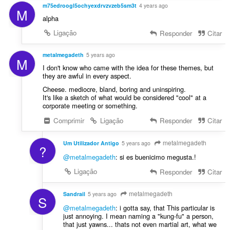
m75edroogl5ochyexdrvzvzeb5sm3t
4 years ago
M
alpha
Ligação
Responder
Citar
metalmegadeth
5 years ago
M
I don't know who came with the idea for these themes, but
they are awful in every aspect.
Cheese. mediocre, bland, boring and uninspiring.
It's like a sketch of what would be considered "cool" at a
corporate meeting or something.
Comprimir
Ligação
Responder
Citar
metalmegadeth
Um Utilizador Antigo
5 years ago
?
@metalmegadeth
: si es buenicimo megusta.!
Ligação
Responder
Citar
metalmegadeth
Sandrail
5 years ago
S
@metalmegadeth
: i gotta say, that This particular is
just annoying. I mean naming a "kung-fu" a person,
that just yawns... thats not even martial art, what we