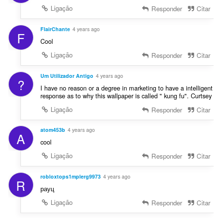
Ligação
Responder
Citar
FlairChante
4 years ago
F
Cool
Ligação
Responder
Citar
Um Utilizador Antigo
4 years ago
?
I have no reason or a degree in marketing to have a intelligent
response as to why this wallpaper is called " kung fu". Curtsey
Ligação
Responder
Citar
atom453b
4 years ago
A
cool
Ligação
Responder
Citar
robloxtops1mplerg9973
4 years ago
R
рауц
Ligação
Responder
Citar