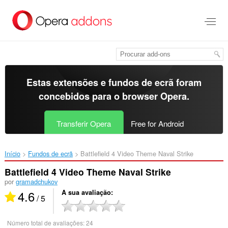
Saltar
para
o
conteúdo
principal
Estas extensões e fundos de ecrã foram
concebidos para o
browser Opera
.
Transferir Opera
Free for Android
Início
Fundos de ecrã
Battlefield 4 Video Theme Naval Strike‎
Battlefield 4 Video Theme Naval Strike
por
gramadchukov
4.6
A sua avaliação
/ 5
Número total de avaliações:
24