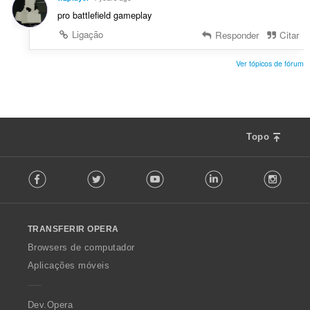
pro battlefield gameplay
Ligação
Responder
Citar
Ver tópicos de fórum
Topo
F
Facebook
Twitter
Youtube
LinkedIn
Instag
o
l
l
o
TRANSFERIR OPERA
w
O
Browsers de computador
p
Aplicações móveis
e
r
a
Dev.Opera