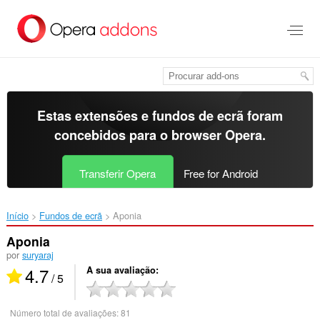
Saltar
para
o
conteúdo
principal
Estas extensões e fundos de ecrã foram
concebidos para o
browser Opera
.
Transferir Opera
Free for Android
Início
Fundos de ecrã
Aponia‎
Aponia
por
suryaraj
4.7
A sua avaliação
/ 5
Número total de avaliações:
81