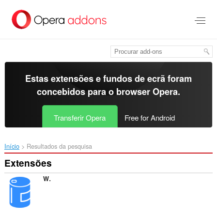
Saltar
para
o
conteúdo
principal
Estas extensões e fundos de ecrã foram
concebidos para o
browser Opera
.
Transferir Opera
Free for Android
Início
Resultados da pesquisa
Extensões
WykopCan