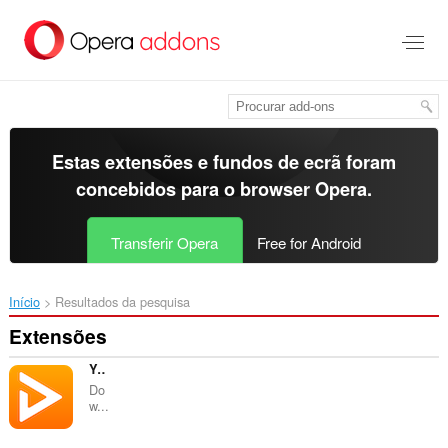
Saltar
para
o
conteúdo
principal
Estas extensões e fundos de ecrã foram
concebidos para o
browser Opera
.
Transferir Opera
Free for Android
Início
Resultados da pesquisa
Extensões
YouTube Downloader (UDL Helper)
Do
w...