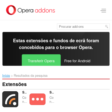
Saltar
para
o
conteúdo
principal
Estas extensões e fundos de ecrã foram
concebidos para o
browser Opera
.
Transferir Opera
Free for Android
Início
Resultados da pesquisa
Extensões
SPOI Filter
SPOI Options
Co
Co
n...
n...