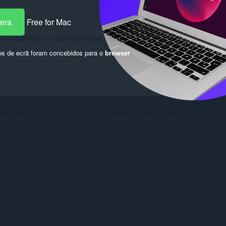
pera
Free for Mac
 encontrou o que precisa? Consulte as
Chrome Web St
os de ecrã foram concebidos para o
browser
ERVIÇOS
PRECISA DE AJUDA?
d-ons
Ajuda e suporte
nta do Opera
Blogues do Opera
Fóruns do Opera