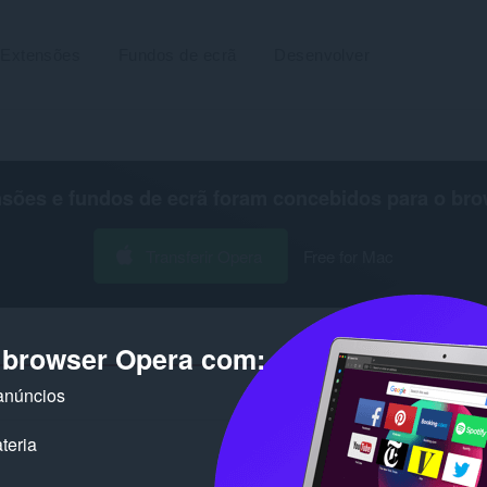
Extensões
Fundos de ecrã
Desenvolver
nsões e fundos de ecrã foram concebidos para o
bro
Transferir Opera
Free for Mac
o browser Opera com:
anúncios
Número de resultados de pes
teria