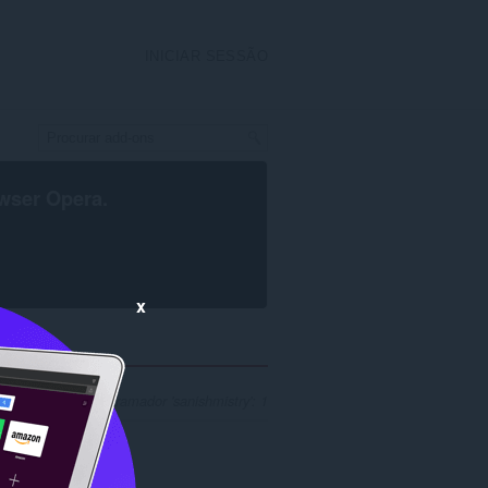
INICIAR SESSÃO
wser Opera
.
x
quisa para o programador 'sanishmistry': 1