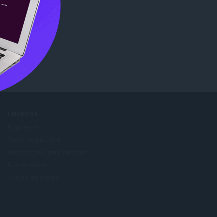
ore
.
EMPRESA
Empregos
Torne-se parceiro
Informações para Imprensa
Contacte-nos
Acerca do Opera