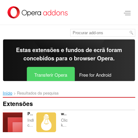
Saltar
para
o
conteúdo
principal
Estas extensões e fundos de ecrã foram
concebidos para o
browser Opera
.
Transferir Opera
Free for Android
Início
Resultados da pesquisa
Extensões
Picture in Play
webcompat.com reporter
Indi
Clic
c...
k...