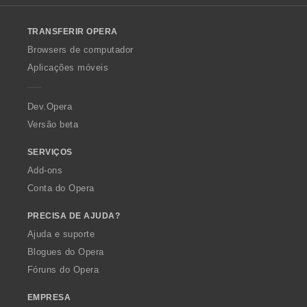
a
a
a
a
a
l
:
:
:
:
v
ç
ç
ç
ç
o
a
õ
õ
õ
õ
TRANSFERIR OPERA
w
l
e
e
e
e
O
Browsers de computador
i
s
s
s
s
p
a
Aplicações móveis
:
:
:
:
e
ç
r
õ
a
Dev.Opera
e
s
Versão beta
:
SERVIÇOS
Add-ons
Conta do Opera
PRECISA DE AJUDA?
Ajuda e suporte
Blogues do Opera
Fóruns do Opera
EMPRESA