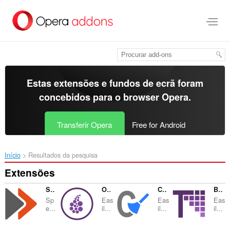
Saltar
para
o
conteúdo
principal
Estas extensões e fundos de ecrã foram
concebidos para o
browser Opera
.
Transferir Opera
Free for Android
Início
Resultados da pesquisa
Extensões
Speed Tweaks
Onion Browser Button
Cache Cleaner
Browse with Onion
Sp
Eas
Eas
Eas
e...
il...
il...
il...