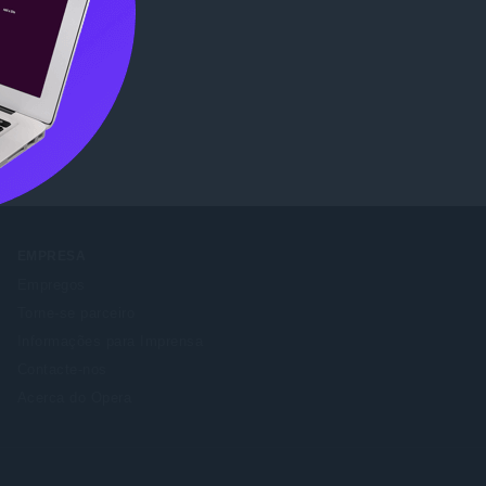
ore
.
EMPRESA
Empregos
Torne-se parceiro
Informações para Imprensa
Contacte-nos
Acerca do Opera