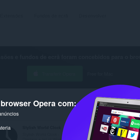
Extensões
Fundos de ecrã
Desenvolver
nsões e fundos de ecrã foram concebidos para o
bro
Transferir Opera
Free for Mac
o browser Opera com:
anúncios
Número de resultados de pesqui
teria
Stylish World Clock
Stylish World Clock -
Displays a list of World...