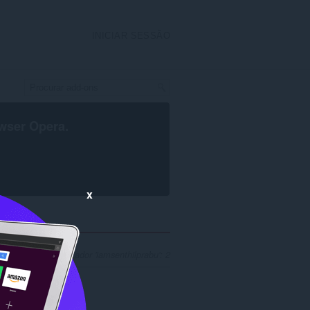
INICIAR SESSÃO
wser Opera
.
x
sa para o programador 'iamsenthilprabu': 2