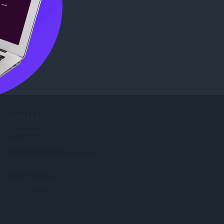
ore
.
EMPRESA
Empregos
Torne-se parceiro
Informações para Imprensa
Contacte-nos
Acerca do Opera