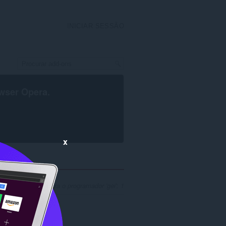
INICIAR SESSÃO
wser Opera
.
x
os de pesquisa para o programador 'gei': 1