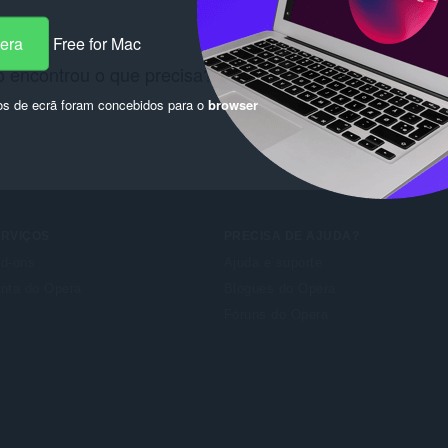
pera
Free for Mac
 encontrou o que precisa? Consulte as
Chrome Web St
os de ecrã foram concebidos para o
browser
ERVIÇOS
PRECISA DE AJUDA?
d-ons
Ajuda e suporte
nta do Opera
Blogues do Opera
Fóruns do Opera