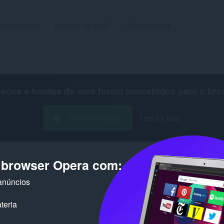
Extensões
Fundos de ecrã
Desenvolver
nsões e fundos de ecrã foram concebidos para o
bro
Transferir Opera
Free for Mac
o browser Opera com:
anúncios
Número de resultad
teria