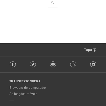
Topo
F
Facebook
Twitter
Youtube
LinkedIn
Instag
o
l
l
o
TRANSFERIR OPERA
w
O
Browsers de computador
p
Aplicações móveis
e
r