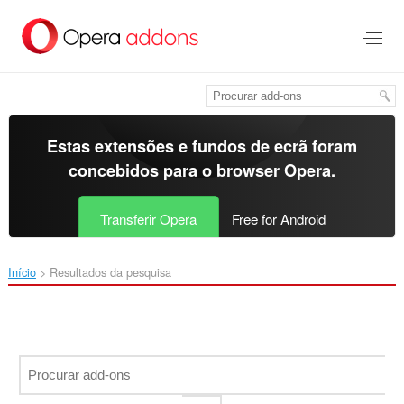
Saltar
para
o
conteúdo
principal
Estas extensões e fundos de ecrã foram
concebidos para o
browser Opera
.
Transferir Opera
Free for Android
Início
Resultados da pesquisa